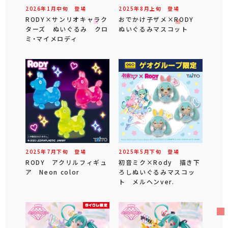
2026年
1
月
中旬
登場
2025年
8
月
上旬
登場
RODY×サンリオキャラク
おでかけ子ザメ×RODY
ターズ ぬいぐるみ クロ
ぬいぐるみマスコット
ミ・マイメロディ
2025年
7
月
下旬
登場
2025年
5
月
下旬
登場
RODY アクリルフィギュ
初音ミク×Rody 描き下
ア Neon color
ろしぬいぐるみマスコッ
ト メルヘンver.