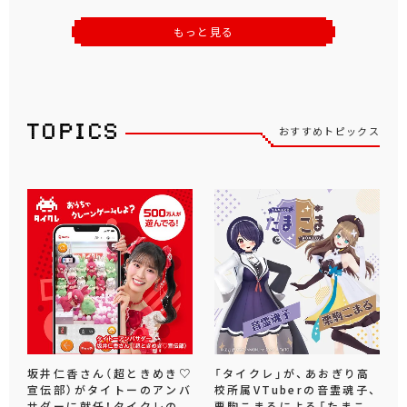
もっと見る
おすすめトピックス
坂井仁香さん（超ときめき♡
「タイクレ」が、あおぎり高
宣伝部）がタイトーのアンバ
校所属VTuberの音霊魂子、
サダーに就任！タイクレの
栗駒こまるによる「たまこ