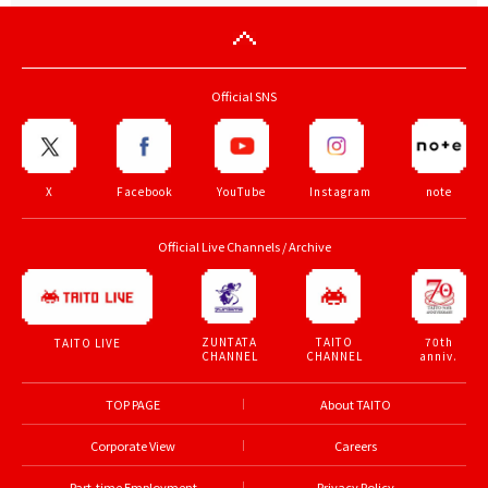
Official SNS
X
Facebook
YouTube
Instagram
note
Official Live Channels / Archive
ZUNTATA
TAITO
70th
TAITO LIVE
CHANNEL
CHANNEL
anniv.
TOP PAGE
About TAITO
Corporate View
Careers
Part-time Employment
Privacy Policy