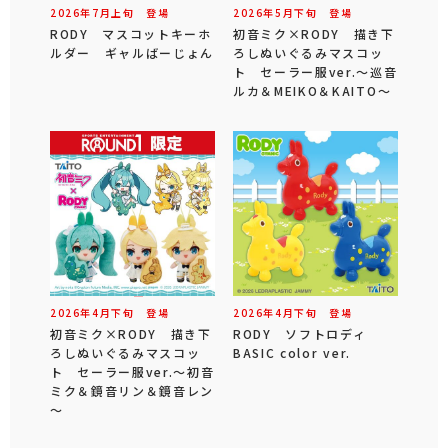
2026年
7
月
上旬
登場
2026年
5
月
下旬
登場
RODY マスコットキーホ
初音ミク×RODY 描き下
ルダー ギャルばーじょん
ろしぬいぐるみマスコッ
ト セーラー服ver.～巡音
ルカ＆MEIKO＆KAITO～
2026年
4
月
下旬
登場
2026年
4
月
下旬
登場
初音ミク×RODY 描き下
RODY ソフトロディ
ろしぬいぐるみマスコッ
BASIC color ver.
ト セーラー服ver.～初音
ミク＆鏡音リン＆鏡音レン
～