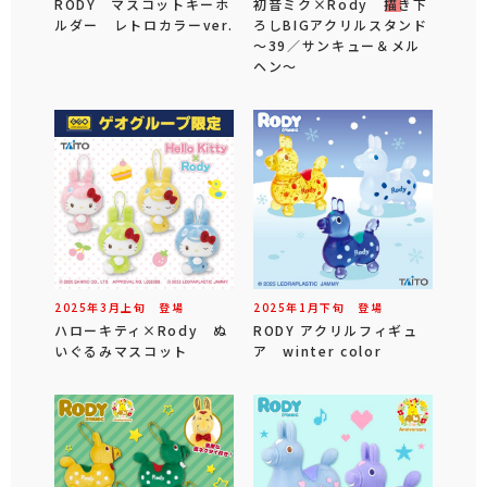
RODY マスコットキーホ
初音ミク×Rody 描き下
ルダー レトロカラーver.
ろしBIGアクリルスタンド
～39／サンキュー＆メル
ヘン～
2025年
3
月
上旬
登場
2025年
1
月
下旬
登場
ハローキティ×Rody ぬ
RODY アクリルフィギュ
いぐるみマスコット
ア winter color