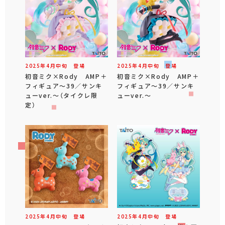
2025年
4
月
中旬
登場
2025年
4
月
中旬
登場
初音ミク×Rody AMP＋
初音ミク×Rody AMP＋
フィギュア～39／サンキ
フィギュア～39／サンキ
ューver.～（タイクレ限
ューver.～
定）
2025年
4
月
中旬
登場
2025年
4
月
中旬
登場