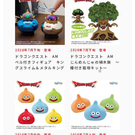
2026年
7
月
下旬
登場
2026年
7
月
下旬
登場
ドラゴンクエスト AM
ドラゴンクエスト AM
ベル付きフィギュア キン
じんめんじゅの植木鉢 ～
グスライム＆メタルキング
種付き栽培キット～
2026年
7
月
中旬
登場
2026年
7
月
上旬
登場