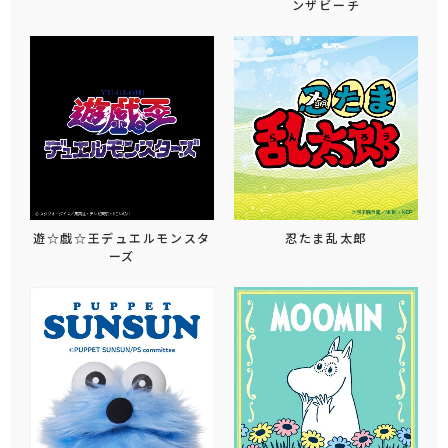
ンザビーチ
遊☆戯☆王デュエルモンスタ
忍たま乱太郎
ーズ