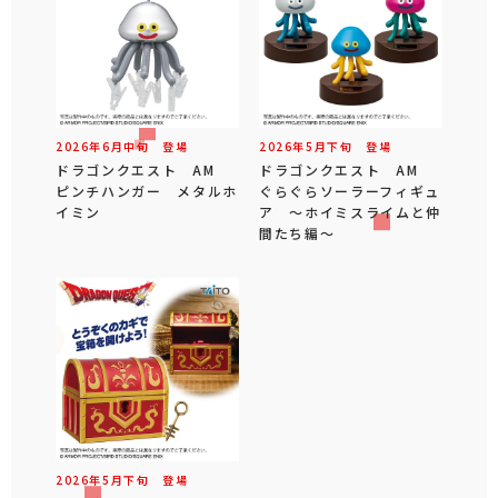
2026年
6
月
中旬
登場
2026年
5
月
下旬
登場
ドラゴンクエスト AM
ドラゴンクエスト AM
ピンチハンガー メタルホ
ぐらぐらソーラーフィギュ
イミン
ア ～ホイミスライムと仲
間たち編～
2026年
5
月
下旬
登場