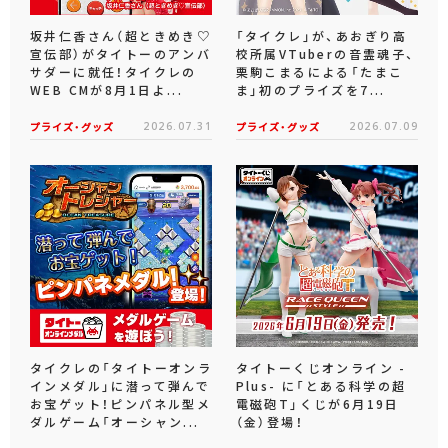
坂井仁香さん（超ときめき♡
「タイクレ」が、あおぎり高
宣伝部）がタイトーのアンバ
校所属VTuberの音霊魂子、
サダーに就任！タイクレの
栗駒こまるによる「たまこ
WEB CMが8月1日よ...
ま」初のプライズを7...
プライズ・グッズ
2026.07.31
プライズ・グッズ
2026.07.09
タイクレの「タイトーオンラ
タイトーくじオンライン -
インメダル」に潜って弾んで
Plus- に「とある科学の超
お宝ゲット！ピンパネル型メ
電磁砲T」くじが6月19日
ダルゲーム「オーシャン...
（金）登場！