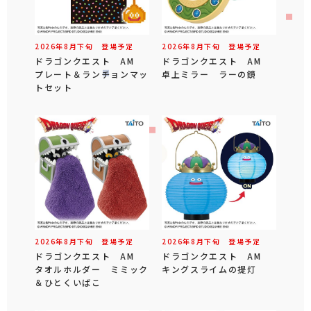
2026年
8
月
下旬
登場予定
2026年
8
月
下旬
登場予定
ドラゴンクエスト AM
ドラゴンクエスト AM
プレート＆ランチョンマッ
卓上ミラー ラーの鏡
トセット
2026年
8
月
下旬
登場予定
2026年
8
月
下旬
登場予定
ドラゴンクエスト AM
ドラゴンクエスト AM
タオルホルダー ミミック
キングスライムの提灯
＆ひとくいばこ