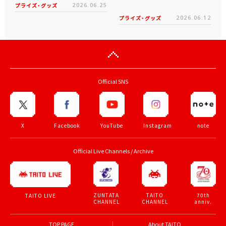
プライズ・グッズ
2026.06.25
プライズ・グッズ
2026.06.12
Official SNS
X
Facebook
YouTube
Instagram
note
Official Live Channels / Archive
ZUNTATA
TAITO
70th
TAITO LIVE
CHANNEL
CHANNEL
anniv.
TOP PAGE
About TAITO