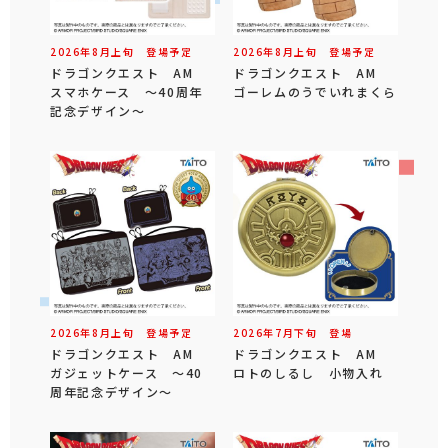
2026年
8
月
上旬
登場予定
2026年
8
月
上旬
登場予定
ドラゴンクエスト AM
ドラゴンクエスト AM
スマホケース ～40周年
ゴーレムのうでいれまくら
記念デザイン～
2026年
8
月
上旬
登場予定
2026年
7
月
下旬
登場
ドラゴンクエスト AM
ドラゴンクエスト AM
ガジェットケース ～40
ロトのしるし 小物入れ
周年記念デザイン～