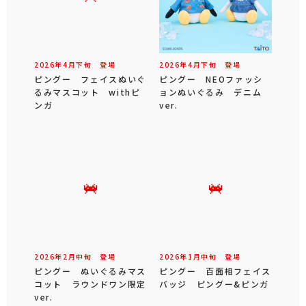
2026年
4
月
下旬
登場
2026年
4
月
下旬
登場
ピングー フェイスぬいぐ
ピングー NEOファッシ
るみマスコット withピ
ョンぬいぐるみ デニム
ンガ
ver.
2026年
2
月
中旬
登場
2026年
1
月
中旬
登場
ピングー ぬいぐるみマス
ピングー 百面相フェイス
コット ラウンドワン限定
バッジ ピングー&ピンガ
ver.