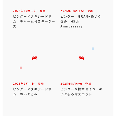
2025年
10
月
中旬
登場
2025年
10
月
上旬
登場
ピングー×タキシードサ
ピングー GRAN+ぬいぐ
ム チャーム付きキーケー
るみ 45th
ス
Anniversary
2025年
9
月
中旬
登場
2025年
8
月
中旬
登場
ピングー×タキシードサ
ピングー×松本セイジ ぬ
ム ぬいぐるみ
いぐるみマスコット