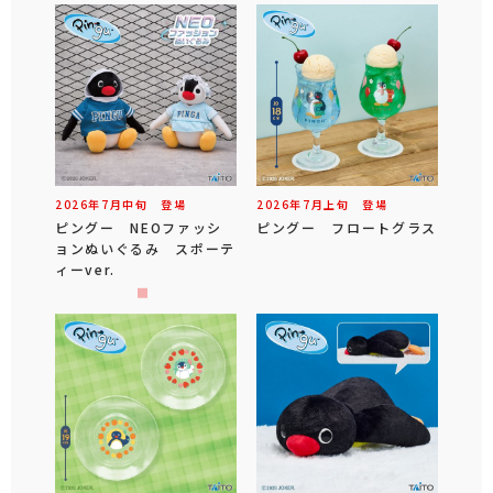
2026年
7
月
中旬
登場
2026年
7
月
上旬
登場
ピングー NEOファッシ
ピングー フロートグラス
ョンぬいぐるみ スポーテ
ィーver.