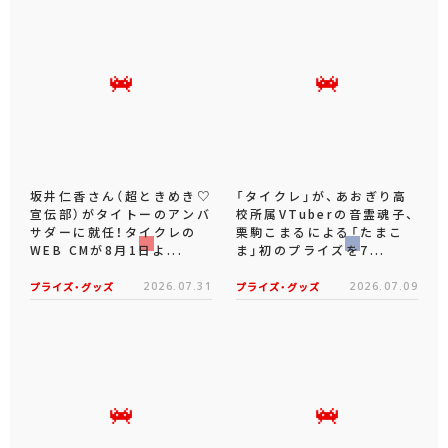
坂井仁香さん（超ときめき♡
「タイクレ」が、あおぎり高
宣伝部）がタイトーのアンバ
校所属VTuberの音霊魂子、
サダーに就任！タイクレの
栗駒こまるによる「たまこ
WEB CMが8月1日よ...
ま」初のプライズを7...
プライズ・グッズ
2026.07.31
プライズ・グッズ
2026.07.09