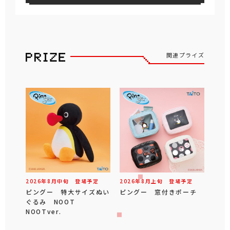
関連プライズ
2026年
8
月
中旬
登場予定
2026年
8
月
上旬
登場予定
ピングー 特大サイズぬい
ピングー 窓付きポーチ
ぐるみ NOOT
NOOTver.