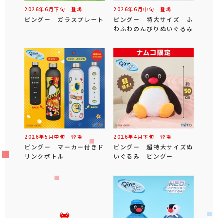
2026年
6
月
下旬
登場
2026年
6
月
中旬
登場
ピングー ガラスプレート
ピングー 特大サイズ ふ
わふわのんびりぬいぐるみ
2026年
5
月
中旬
登場
2026年
4
月
下旬
登場
ピングー マーカー付きド
ピングー 超特大サイズぬ
リンクボトル
いぐるみ ピングー