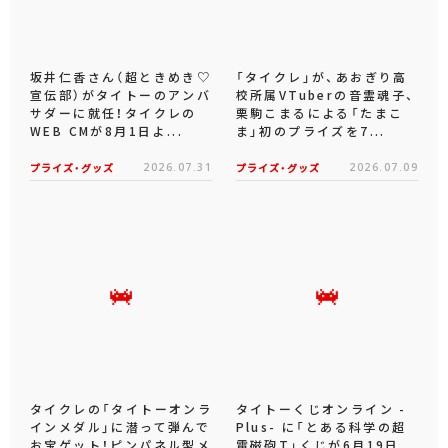
坂井仁香さん（超ときめき♡
「タイクレ」が、あおぎり高
宣伝部）がタイトーのアンバ
校所属VTuberの音霊魂子、
サダーに就任！タイクレの
栗駒こまるによる「たまこ
WEB CMが8月1日よ...
ま」初のプライズを7...
プライズ・グッズ
2026.07.31
プライズ・グッズ
2026.07.09
タイクレの「タイトーオンラ
タイトーくじオンライン -
インメダル」に潜って弾んで
Plus- に「とある科学の超
お宝ゲット！ピンパネル型メ
電磁砲T」くじが6月19日