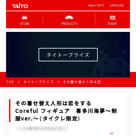
About TAITO
LANGUAGE
STORE
PRODUCTS
EVENT
タイトープライズ
TOP
タイトープライズ
その着せ替え人形は恋...
その着せ替え人形は恋をする
Coreful フィギュア 喜多川海夢～制
服ver.～（タイクレ限定）
その着せ替え人形は恋をする