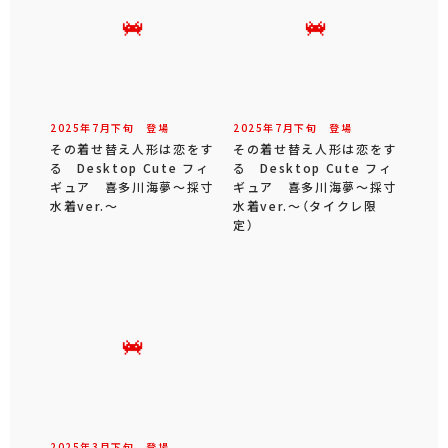
2025年
7
月
下旬
登場
2025年
7
月
下旬
登場
その着せ替え人形は恋をす
その着せ替え人形は恋をす
る Desktop Cute フィ
る Desktop Cute フィ
ギュア 喜多川海夢～採寸
ギュア 喜多川海夢～採寸
水着ver.～
水着ver.～（タイクレ限
定）
2025年
3
月
下旬
登場