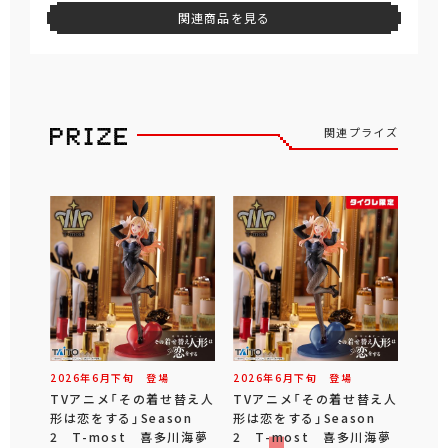
関連商品を見る
関連プライズ
2026年
6
月
下旬
登場
2026年
6
月
下旬
登場
TVアニメ「その着せ替え人
TVアニメ「その着せ替え人
形は恋をする」Season
形は恋をする」Season
2 T-most 喜多川海夢
2 T-most 喜多川海夢