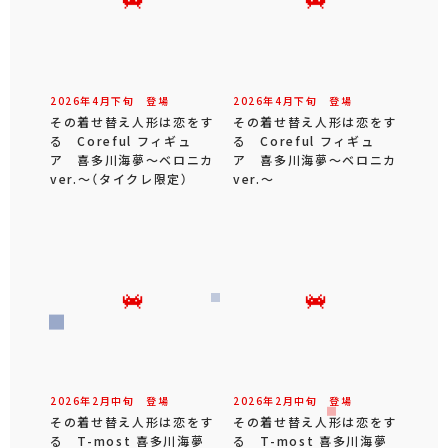
2026年
4
月
下旬
登場
2026年
4
月
下旬
登場
その着せ替え人形は恋をす
その着せ替え人形は恋をす
る Coreful フィギュ
る Coreful フィギュ
ア 喜多川海夢～ベロニカ
ア 喜多川海夢～ベロニカ
ver.～（タイクレ限定）
ver.～
2026年
2
月
中旬
登場
2026年
2
月
中旬
登場
その着せ替え人形は恋をす
その着せ替え人形は恋をす
る T-most 喜多川海夢
る T-most 喜多川海夢