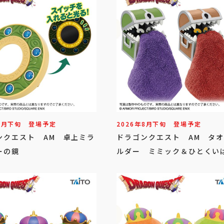
8
月
下旬
登場予定
2026年
8
月
下旬
登場予定
ンクエスト AM 卓上ミラ
ドラゴンクエスト AM タ
ーの鏡
ルダー ミミック＆ひとくい