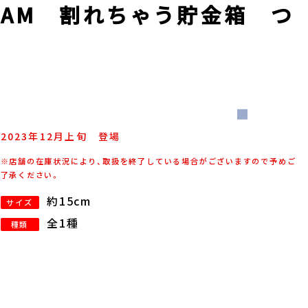
AM 割れちゃう貯金箱 つ
2023年
12
月
上旬
登場
※店舗の在庫状況により、取扱を終了している場合がございますので予めご
了承ください。
約15cm
サイズ
全1種
種類