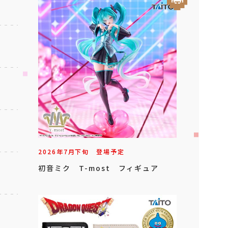
2026年
7
月
下旬
登場予定
初音ミク T-most フィギュア