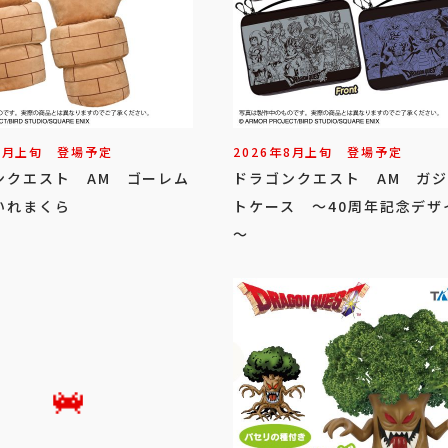
8
月
上旬
登場予定
2026年
8
月
上旬
登場予定
ンクエスト AM ゴーレム
ドラゴンクエスト AM ガ
いれまくら
トケース ～40周年記念デザ
～