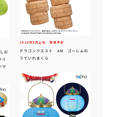
2026年
8
月
上旬
登場予定
ドラゴンクエスト AM ゴーレムの
こしお
うでいれまくら
ライ
ホマ