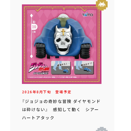
2026年
8
月
下旬
登場予定
『ジョジョの奇妙な冒険 ダイヤモンド
は砕けない』 感知して動く シアー
ハートアタック