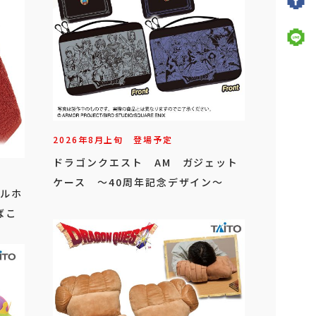
2026年
8
月
上旬
登場予定
ドラゴンクエスト AM ガジェット
ケース ～40周年記念デザイン～
オルホ
ばこ