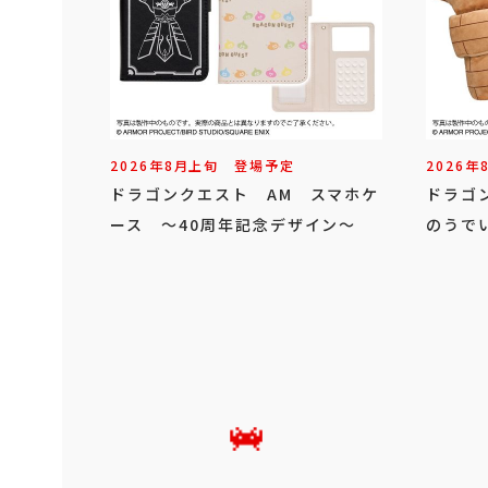
2026年
8
月
上旬
登場予定
2026年
ドラゴンクエスト AM スマホケ
ドラゴ
ース ～40周年記念デザイン～
のうで