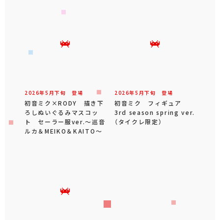
2026年
5
月
下旬
登場
2026年
5
月
下旬
登場
初音ミク×RODY 描き下
初音ミク フィギュア
ろしぬいぐるみマスコッ
3rd season spring ver.
ト セーラー服ver.～巡音
（タイクレ限定）
ルカ＆MEIKO＆KAITO～