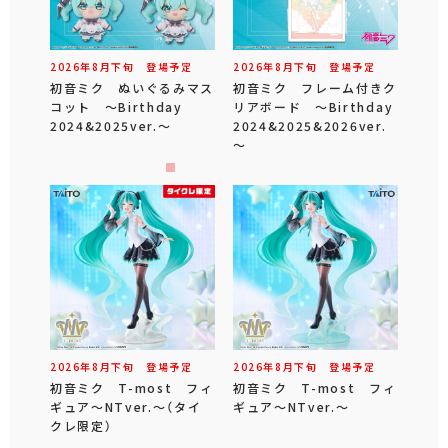
2026年
8
月
下旬
登場予定
2026年
8
月
下旬
登場予定
初音ミク ぬいぐるみマス
初音ミク フレーム付きク
コット ～Birthday
リアボード ～Birthday
2024&2025ver.～
2024&2025&2026ver.
～
2026年
8
月
下旬
登場予定
2026年
8
月
下旬
登場予定
初音ミク T-most フィ
初音ミク T-most フィ
ギュア～NTver.～（タイ
ギュア～NTver.～
クレ限定）