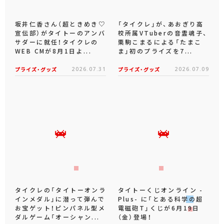
坂井仁香さん（超ときめき♡
「タイクレ」が、あおぎり高
宣伝部）がタイトーのアンバ
校所属VTuberの音霊魂子、
サダーに就任！タイクレの
栗駒こまるによる「たまこ
WEB CMが8月1日よ...
ま」初のプライズを7...
プライズ・グッズ
2026.07.31
プライズ・グッズ
2026.07.09
タイクレの「タイトーオンラ
タイトーくじオンライン -
インメダル」に潜って弾んで
Plus- に「とある科学の超