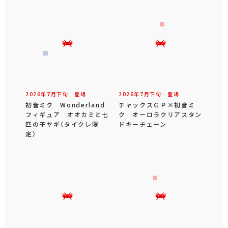
2026年
7
月
下旬
登場
2026年
7
月
下旬
登場
初音ミク Wonderland
チャックスＧＰ×初音ミ
フィギュア オオカミと七
ク オーロラクリアスタン
匹の子ヤギ（タイクレ限
ドキーチェーン
定）