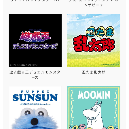
ファイナルファンタジーXIV
デス・ストランディング２ オ
ンザビーチ
遊☆戯☆王デュエルモンスタ
忍たま乱太郎
ーズ