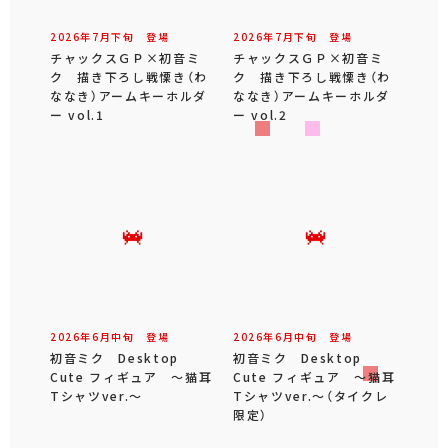
2026年
7
月
下旬
登場
2026年
7
月
下旬
登場
チャックスＧＰ×初音ミ
チャックスＧＰ×初音ミ
ク 描き下ろし戦慄き（わ
ク 描き下ろし戦慄き（わ
ななき）アームキーホルダ
ななき）アームキーホルダ
ー vol.1
ー vol.2
2026年
6
月
中旬
登場
2026年
6
月
中旬
登場
初音ミク Desktop
初音ミク Desktop
Cute フィギュア ～猫耳
Cute フィギュア ～猫耳
Tシャツver.～
Tシャツver.～（タイクレ
限定）