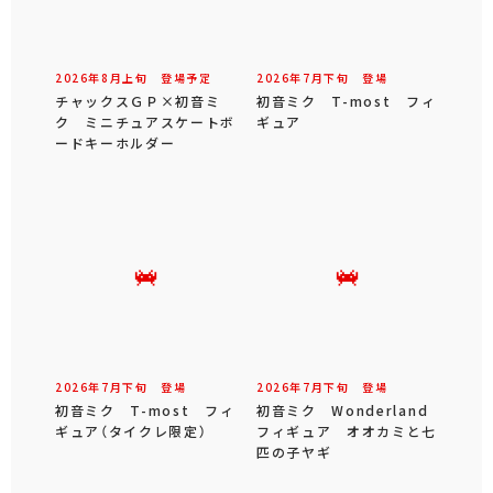
2026年
8
月
上旬
登場予定
2026年
7
月
下旬
登場
チャックスＧＰ×初音ミ
初音ミク T-most フィ
ク ミニチュアスケートボ
ギュア
ードキーホルダー
2026年
7
月
下旬
登場
2026年
7
月
下旬
登場
初音ミク T-most フィ
初音ミク Wonderland
ギュア（タイクレ限定）
フィギュア オオカミと七
匹の子ヤギ