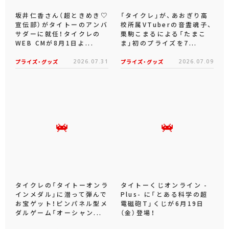
坂井仁香さん（超ときめき♡
「タイクレ」が、あおぎり高
宣伝部）がタイトーのアンバ
校所属VTuberの音霊魂子、
サダーに就任！タイクレの
栗駒こまるによる「たまこ
WEB CMが8月1日よ...
ま」初のプライズを7...
プライズ・グッズ
2026.07.31
プライズ・グッズ
2026.07.09
タイクレの「タイトーオンラ
タイトーくじオンライン -
インメダル」に潜って弾んで
Plus- に「とある科学の超
お宝ゲット！ピンパネル型メ
電磁砲T」くじが6月19日
ダルゲーム「オーシャン...
（金）登場！