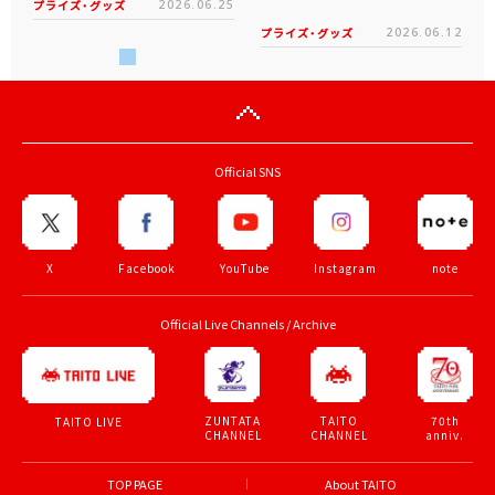
プライズ・グッズ
2026.06.25
プライズ・グッズ
2026.06.12
Official SNS
X
Facebook
YouTube
Instagram
note
Official Live Channels / Archive
ZUNTATA
TAITO
70th
TAITO LIVE
CHANNEL
CHANNEL
anniv.
TOP PAGE
About TAITO