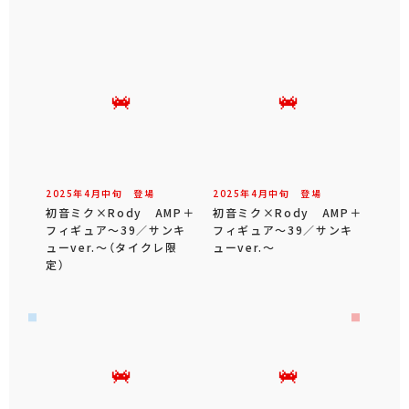
2025年
4
月
中旬
登場
2025年
4
月
中旬
登場
初音ミク×Rody AMP＋
初音ミク×Rody AMP＋
フィギュア～39／サンキ
フィギュア～39／サンキ
ューver.～（タイクレ限
ューver.～
定）