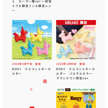
ト セーラー服ver.～初音
ミク＆鏡音リン＆鏡音レン
～
2026年
4
月
下旬
登場
2026年
1
月
中旬
登場
RODY マスコットキーホ
RODY マスコットキーホ
ルダー
ルダー パステルカラー
ラウンドワン限定ver.