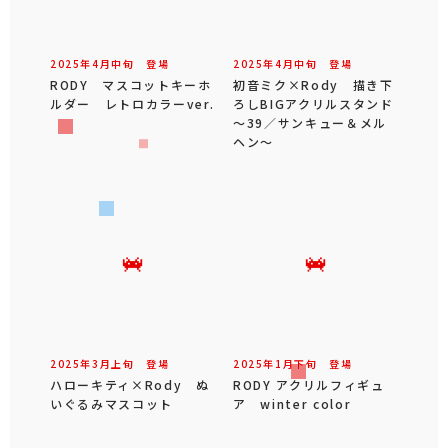
2025年
4
月
中旬
登場
2025年
4
月
中旬
登場
RODY マスコットキーホ
初音ミク×Rody 描き下
ルダー レトロカラーver.
ろしBIGアクリルスタンド
～39／サンキュー＆メル
ヘン～
2025年
3
月
上旬
登場
2025年
1
月
下旬
登場
ハローキティ×Rody ぬ
RODY アクリルフィギュ
いぐるみマスコット
ア winter color