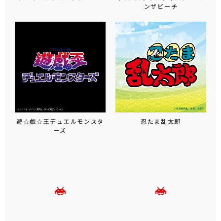
ンザビーチ
遊☆戯☆王デュエルモンスタ
忍たま乱太郎
ーズ