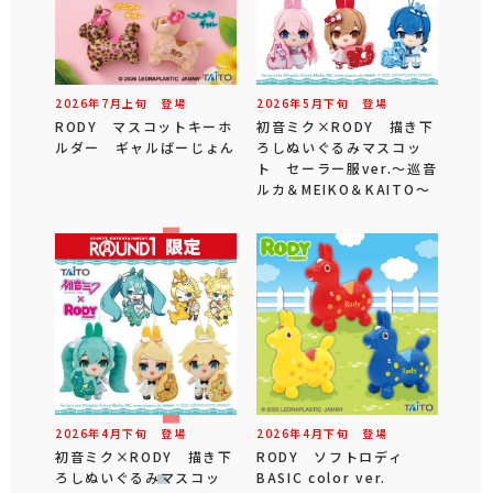
2026年
7
月
上旬
登場
2026年
5
月
下旬
登場
RODY マスコットキーホ
初音ミク×RODY 描き下
ルダー ギャルばーじょん
ろしぬいぐるみマスコッ
ト セーラー服ver.～巡音
ルカ＆MEIKO＆KAITO～
2026年
4
月
下旬
登場
2026年
4
月
下旬
登場
初音ミク×RODY 描き下
RODY ソフトロディ
ろしぬいぐるみマスコッ
BASIC color ver.