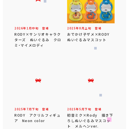
2026年
1
月
中旬
登場
2025年
8
月
上旬
登場
RODY×サンリオキャラク
おでかけ子ザメ×RODY
ターズ ぬいぐるみ クロ
ぬいぐるみマスコット
ミ・マイメロディ
2025年
7
月
下旬
登場
2025年
5
月
下旬
登場
RODY アクリルフィギュ
初音ミク×Rody 描き下
ア Neon color
ろしぬいぐるみマスコッ
ト メルヘンver.