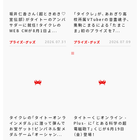
坂井仁香さん（超ときめき♡
「タイクレ」が、あおぎり高
宣伝部）がタイトーのアンバ
校所属VTuberの音霊魂子、
サダーに就任！タイクレの
栗駒こまるによる「たまこ
WEB CMが8月1日よ...
ま」初のプライズを7...
プライズ・グッズ
2026.07.31
プライズ・グッズ
2026.07.09
タイクレの「タイトーオンラ
タイトーくじオンライン -
インメダル」に潜って弾んで
Plus- に「とある科学の超
お宝ゲット！ピンパネル型メ
電磁砲T」くじが6月19日
ダルゲーム「オーシャン...
（金）登場！