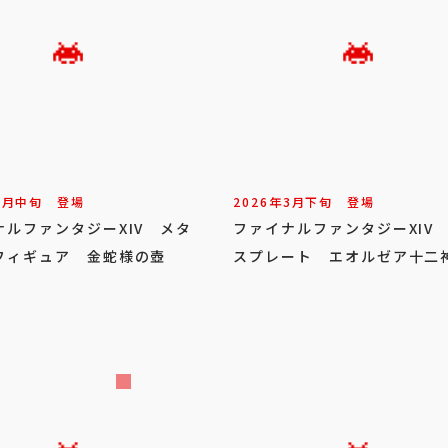
5
月
中旬
登場
2026年
3
月
下旬
登場
ナルファンタジーXIV メタ
ファイナルファンタジーXIV
フィギュア 金蛇様の壺
スプレート エオルゼア十二