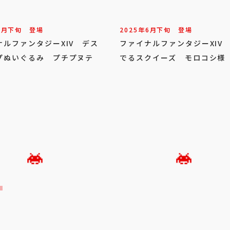
7
月
下旬
登場
2025年
6
月
下旬
登場
ナルファンタジーXIV デス
ファイナルファンタジーXIV
プぬいぐるみ プチプヌテ
でるスクイーズ モロコシ様