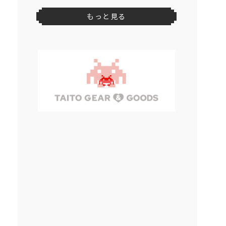
2026年
8
月
下旬
登場予定
ファイナルファンタジーX AM ブ
リッツボールのビニールボール
2026年
8
月
下旬
登場予定
パペットスンスン 卓上ファン
2026年
8
月
上旬
登場予定
チェゴシム ぬいぐるみリング