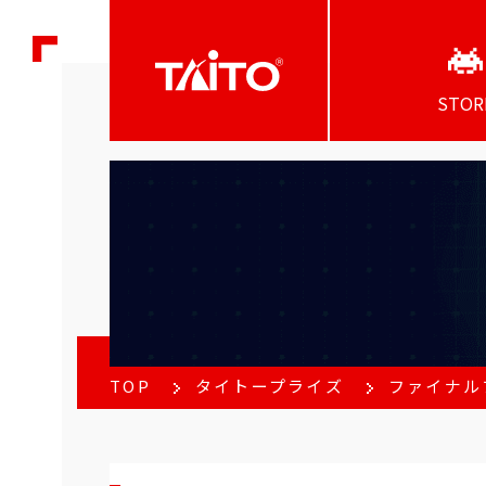
STOR
TOP
タイトープライズ
ファイナル