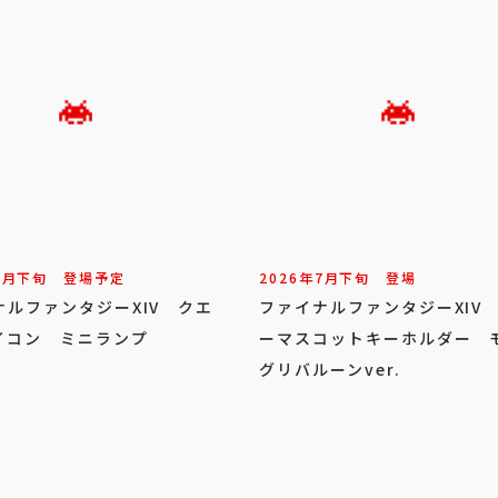
8
月
下旬
登場予定
2026年
7
月
下旬
登場
ナルファンタジーXIV クエ
ファイナルファンタジーXIV
イコン ミニランプ
ーマスコットキーホルダー 
グリバルーンver.