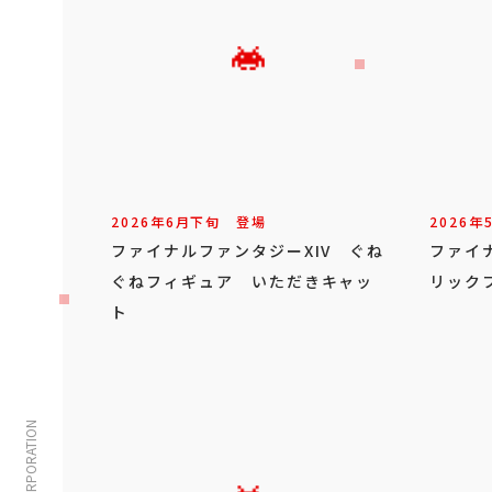
2026年
6
月
下旬
登場
2026年
ファイナルファンタジーXIV ぐね
ファイ
ぐねフィギュア いただきキャッ
リック
ト