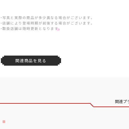
・写真と実際の商品が多少異なる場合がございます。
・店舗により登場時期が前後する場合がございます。
・取扱店舗は随時更新となります。
関連商品を見る
関連プ