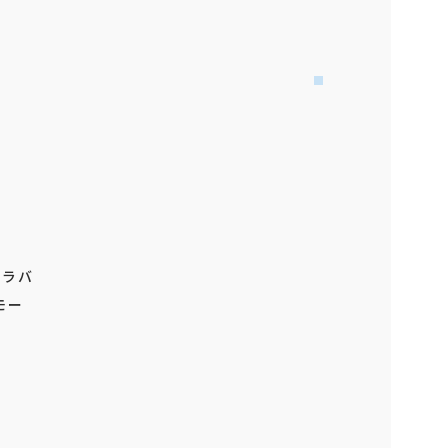
2026年
7
月
下旬
登場
ドラゴンクエスト AM ベル付きフ
ィギュア キングスライム＆メタルキ
ング
 ラバ
モー