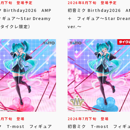
8
月
下旬
登場予定
2026年
8
月
下旬
登場予定
Birthday2026 AMP
初音ミク Birthday2026 A
ギュア～Star Dreamy
＋ フィギュア～Star Drea
～（タイクレ限定）
ver.～
7
月
下旬
登場
2026年
7
月
下旬
登場
 T-most フィギュア
初音ミク T-most フィギ