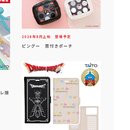
2026年
8
月
上旬
登場予定
ピングー 窓付きポーチ
イクレ限