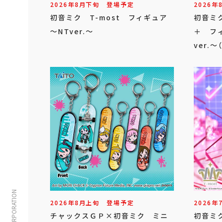
2026年
8
月
下旬
登場予定
2026年
初音ミク T-most フィギュア
初音ミク 
～NTver.～
＋ フィ
ver.
2026年
8
月
上旬
登場予定
2026年
チャックスＧＰ×初音ミク ミニ
初音ミク