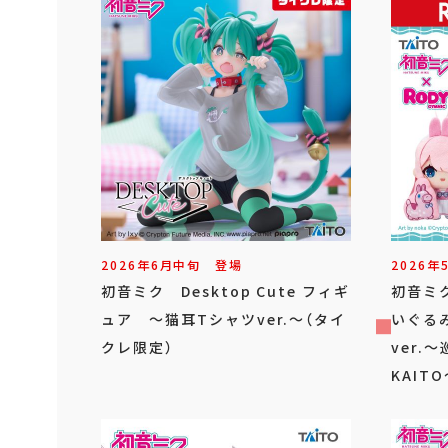
2026年
6
月
中旬
登場
2026年
初音ミク Desktop Cute フィギ
初音ミ
ュア ～猫耳Tシャツver.～（タイ
いぐる
クレ限定）
ver.
KAIT