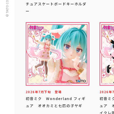
© TAITO CORPORATION
チュアスケートボードキーホルダ
ー
2026年
7
月
下旬
登場
2026年
初音ミク Wonderland フィギ
初音ミク
ュア オオカミと七匹の子ヤギ
ュア 
イクレ