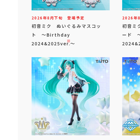
2026年
8
月
下旬
登場予定
2026年
初音ミク ぬいぐるみマスコッ
初音ミ
ト ～Birthday
ード ～
2024&2025ver.～
2024&