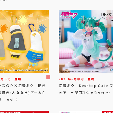
7
月
下旬
登場
2026年
6
月
中旬
登場
クスＧＰ×初音ミク 描き
初音ミク Desktop Cute 
戦慄き（わななき）アームキ
ュア ～猫耳Tシャツver.～
ー vol.2