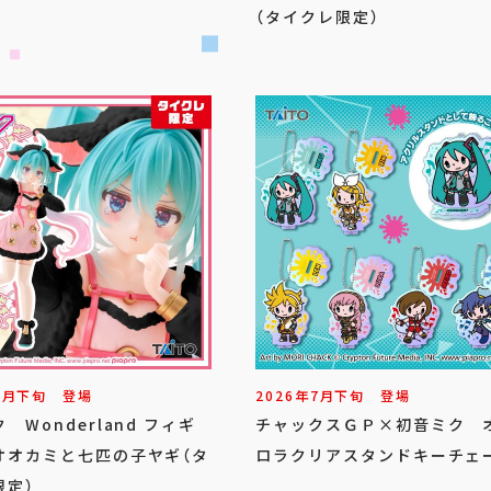
（タイクレ限定）
7
月
下旬
登場
2026年
7
月
下旬
登場
 Wonderland フィギ
チャックスＧＰ×初音ミク 
オオカミと七匹の子ヤギ（タ
ロラクリアスタンドキーチェ
限定）