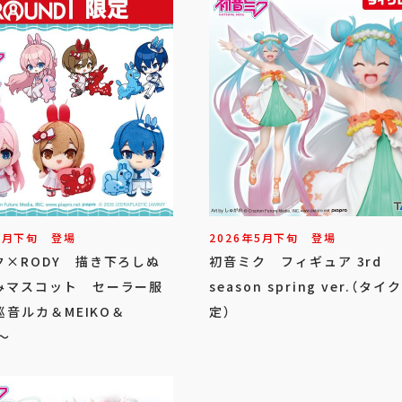
5
月
下旬
登場
2026年
5
月
下旬
登場
ク×RODY 描き下ろしぬ
初音ミク フィギュア 3rd
みマスコット セーラー服
season spring ver.（タ
～巡音ルカ＆MEIKO＆
定）
O～