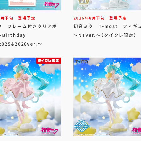
8
月
下旬
登場予定
2026年
8
月
下旬
登場予定
ク フレーム付きクリアボ
初音ミク T-most フィギ
Birthday
～NTver.～（タイクレ限定）
2025&2026ver.～