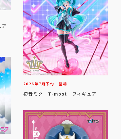
ュア
2026年
7
月
下旬
登場
初音ミク T-most フィギュア