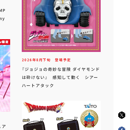
MP
my
2026年
8
月
下旬
登場予定
『ジョジョの奇妙な冒険 ダイヤモンド
は砕けない』 感知して動く シアー
ハートアタック
ュア