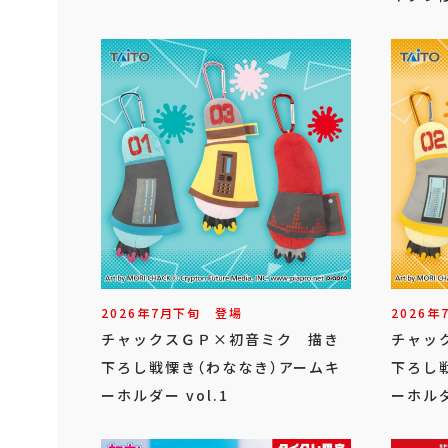
2026年
7
月
下旬
登場
2026年
チャックスＧＰ×初音ミク 描き
チャッ
下ろし戦慄き（わななき）アームキ
下ろし
ーホルダー vol.1
ーホルダ