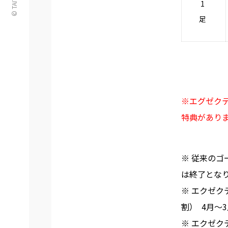
1
足
※エグゼク
特典があり
※ 従来のゴ
は終了とな
※ エクゼクテ
割） 4月～
※ エクゼク