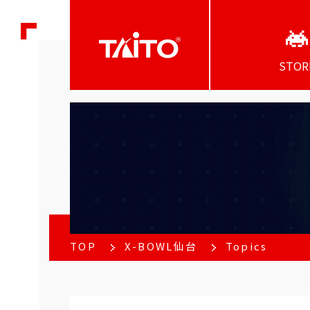
STOR
TOP
X-BOWL仙台
Topics