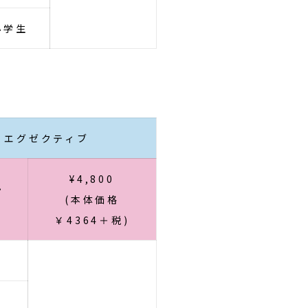
小学生
エグゼクティブ
¥4,800
・
(本体価格
費
￥4364＋税)
様
様