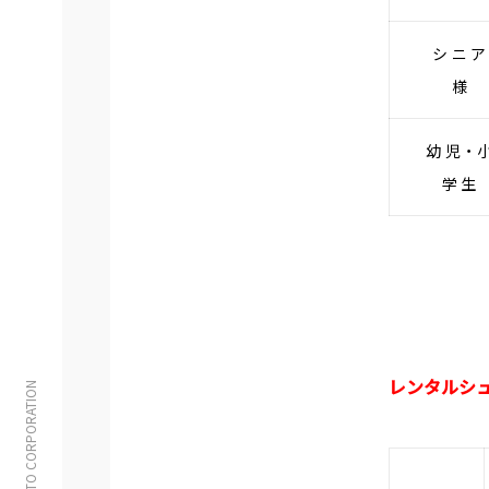
シニ
様
幼児・
学生
レンタルシ
© TAITO CORPORATION