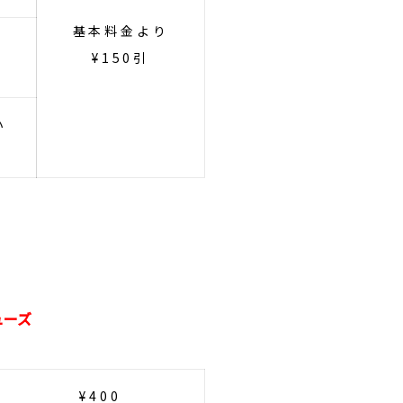
基本料金より
ア
¥150引
小
ューズ
¥400