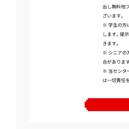
出し無料他
ざいます。
※ 学生の
します。提
きます。
※ シニア
合がありま
※ 当セン
は一切責任