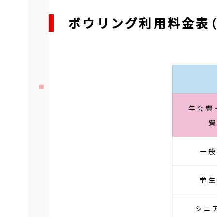
ボウリング利用料金表（
年会費
費
一般
学生
シニ