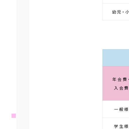
幼児・
年会費
入会
一般
学生