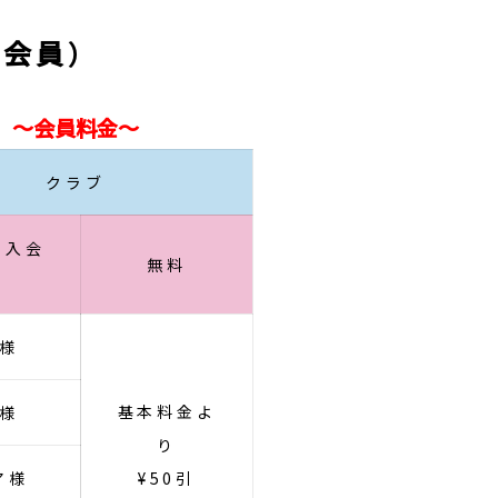
会員）
～会員料金～
クラブ
・入会
無料
様
基本料金よ
様
り
ア様
¥50引