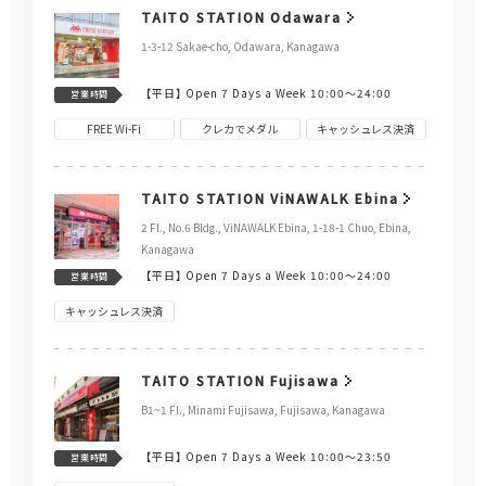
TAITO STATION Odawara
1-3-12 Sakae-cho, Odawara, Kanagawa
【平日】
Open 7 Days a Week 10:00～24:00
営業時間
FREE Wi-Fi
クレカでメダル
キャッシュレス決済
TAITO STATION ViNAWALK Ebina
2 Fl., No.6 Bldg., ViNAWALK Ebina, 1-18-1 Chuo, Ebina,
Kanagawa
【平日】
Open 7 Days a Week 10:00～24:00
営業時間
キャッシュレス決済
TAITO STATION Fujisawa
B1~1 Fl., Minami Fujisawa, Fujisawa, Kanagawa
【平日】
Open 7 Days a Week 10:00～23:50
営業時間