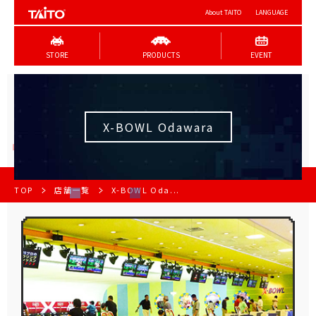
About TAITO
LANGUAGE
STORE
PRODUCTS
EVENT
X-BOWL Odawara
TOP
店舗一覧
X-BOWL Oda...