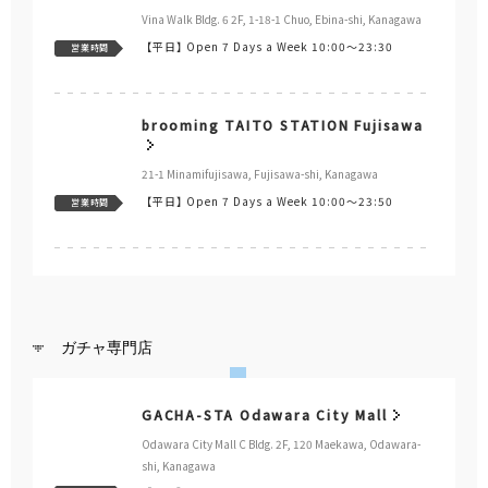
Vina Walk Bldg. 6 2F, 1-18-1 Chuo, Ebina-shi, Kanagawa
【平日】
Open 7 Days a Week 10:00～23:30
営業時間
brooming TAITO STATION Fujisawa
21-1 Minamifujisawa, Fujisawa-shi, Kanagawa
【平日】
Open 7 Days a Week 10:00～23:50
営業時間
ガチャ専門店
GACHA-STA Odawara City Mall
Odawara City Mall C Bldg. 2F, 120 Maekawa, Odawara-
shi, Kanagawa