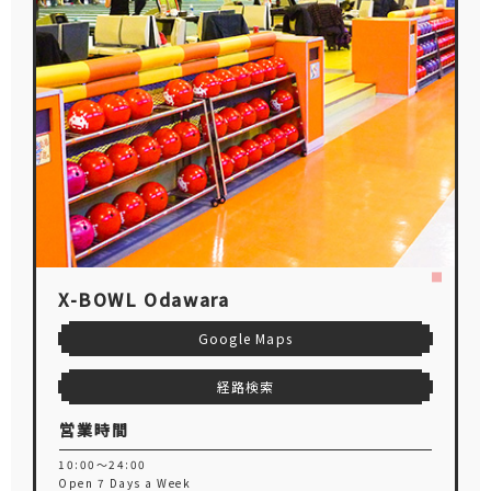
X-BOWL Odawara
Google Maps
経路検索
営業時間
10:00～24:00
Open 7 Days a Week