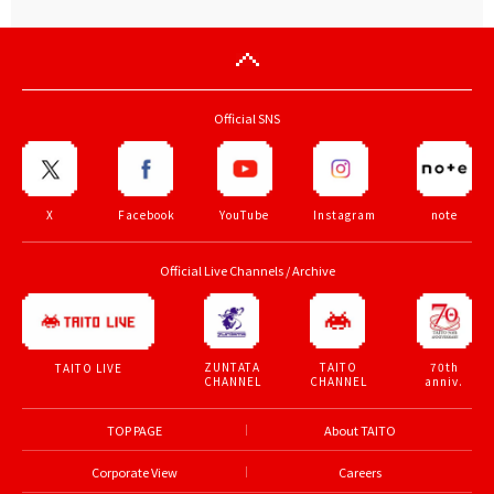
Official SNS
X
Facebook
YouTube
Instagram
note
Official Live Channels / Archive
ZUNTATA
TAITO
70th
TAITO LIVE
CHANNEL
CHANNEL
anniv.
TOP PAGE
About TAITO
Corporate View
Careers