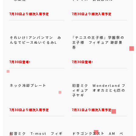
TVアニメ「ローゼンメイデ
ホロライブプロダクション
ン」 Trio-Try-iT Figure
ぬーどるストッパーフィギュ
ー水銀燈ー
アプラス―獅白ぼたん―
7月30日より順次入荷予定
7月30日より順次入荷予定
それいけ！アンパンマン み
『テニスの王子様』 学園祭の