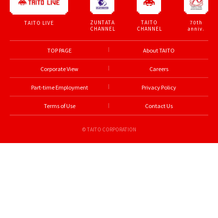
プリ専門店
brooming TAITO STATION Osu
3-20-7 Osu, Naka-ku, Nagoya-shi, Aichi
【平日】
Open 7 Days a Week 10:00～23:30
営業時間
ガチャ専門店
GACHA-STA Osu
3-20-7 Osu, Naka-ku, Nagoya-shi, Aichi
【平日】
Open 7 Days a Week 10:00～23:30
営業時間