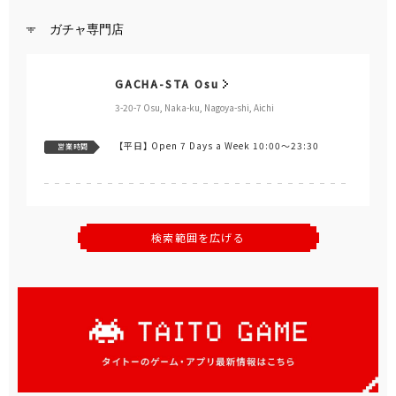
TAITO F STATION AEON
Oumihachiman
Shop No. 114, 1 Fl., AEON Speciality Zone 2nd St., AEON
Oumihachiman Shopping Center, 3-7 Minami,
Oumihachiman, Shiga
【平日】
Open 7 Days a Week 10:00～21:00
営業時間
TAITO STATION PEARL CITY
Inazawa
2 Fl., PEARL CITY, 80-1 Otsubo-cho, Inokuchi, Inazawa,
Aichi
【平日】
不定休（年4日前後） 10:00～20:00
営業時間
FREE Wi-Fi
TAITO F STATION Yatomi
1371-4 Kamahara, Gomyo-cho, Yatomi, Aichi
【平日】
10:00～23:00
営業時間