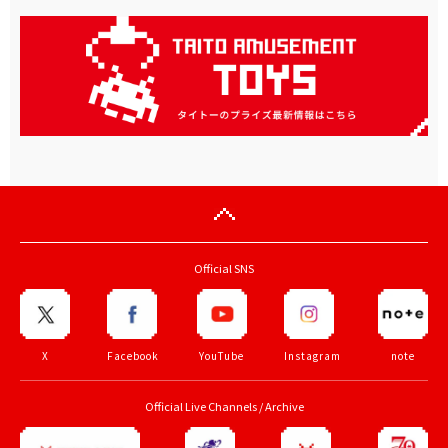
バリアフリートイレ
TAITO STATION AEON Kasugai
3 Fl., AEON Kasugai Shopping Center, 4-17 Kashiwai-cho,
Kasugai, Aichi
【平日】
Open 7 Days a Week 9:00～21:00
営業時間
バリアフリートイレ
オストメイト
エレベーター
TAITO STATION Nagoya Meieki
Kohaku Bldg. 1F & B1F, 4-10-22 Meieki, Nakamura-ku,
Nagoya-shi, Aichi
【平日】
Open 7 Days a Week 10:00～24:00
営業時間
キャッシュレス決済