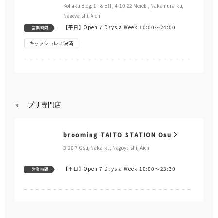
【平日】
Open 7 Days a Week 10:00～19:00
営業時間
FREE Wi-Fi
TAITO STATION Kanazawa
B1-2 Fl., Utsunomiya Katamachi Bldg., 2-1-7 Kata-machi,
Kanazawa, Ishikawa
【平日】
Open 7 Days a Week 10:00～24:00
営業時間
FREE Wi-Fi
TAITO F STATION AL.PLAZA Tsurumi
Shop No. 41, 2 Fl., AL. PLAZA Tsurumi, 615-2 Aza Kami
Watase, Tsurumi-cho, Oogaki, Gifu
【平日】
10:00～21:00
営業時間