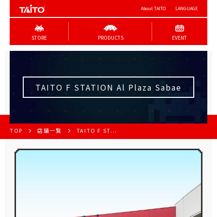
About TAITO
LANGUAGE
STORE
PRODUCTS
EVENT
TAITO F STATION Al Plaza Sabae
TOP
店舗一覧
TAITO F ST...