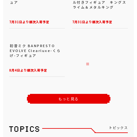
んなでピースぬいぐるみL
王子様 フィギュア 跡部景
吾
7月30日登場！
7月30日登場！
ネック冷却プレート
初音ミク Wonderland フ
ィギュア オオカミと七匹の
子ヤギ
7月30日より順次入荷予定
7月31日より順次入荷予定