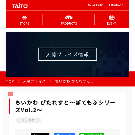
About TAITO
LANGUAGE
STORE
PRODUCTS
EVENT
入荷プライズ情報
TOP
入荷プライズ
ちいかわ ぴたれすと...
ちいかわ ぴたれすと〜ぽてもふシリー
ズVol.2〜
ちいかわ