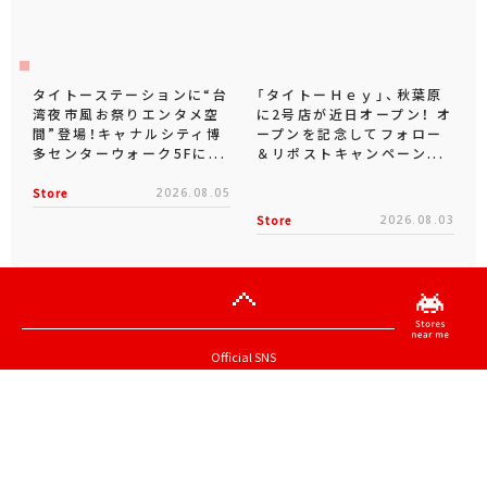
タイトーステーションに“台
「タイトーＨｅｙ」、秋葉原
湾夜市風お祭りエンタメ空
に2号店が近日オープン！ オ
間”登場！キャナルシティ博
ープンを記念してフォロー
多センターウォーク5Fに...
＆リポストキャンペーン...
Store
2026.08.05
Store
2026.08.03
Official SNS
X
Facebook
YouTube
Instagram
note