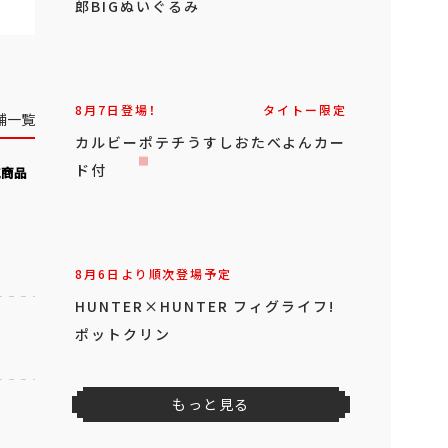
郎BIGぬいぐるみ
8月7日登場！
タイトー限定
舗一覧
カルビーポテチうすしおたべよんカー
ド付
気商品
8月6日より順次登場予定
HUNTER×HUNTER フィグライフ!
ポットクリン
もっと見る