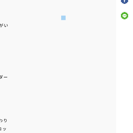
がい
ダー
わり
コッ