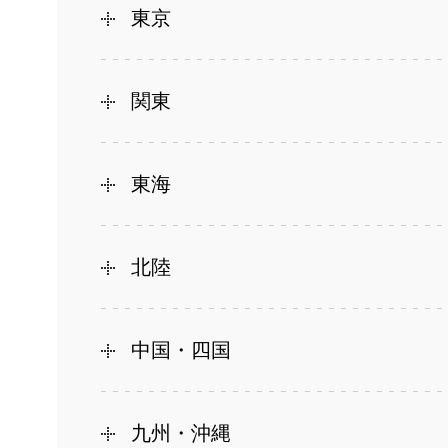
東京
関東
東海
北陸
中国・四国
九州・沖縄