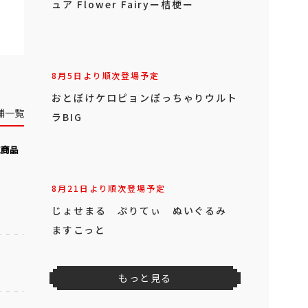
ュア Flower Fairyー桔梗ー
8月5日より順次登場予定
おとぼけケロピョンぽっちゃりウルト
舗一覧
ラBIG
気商品
8月21日より順次登場予定
じょせまる ぷりてぃ ぬいぐるみ
ますこっと
もっと見る