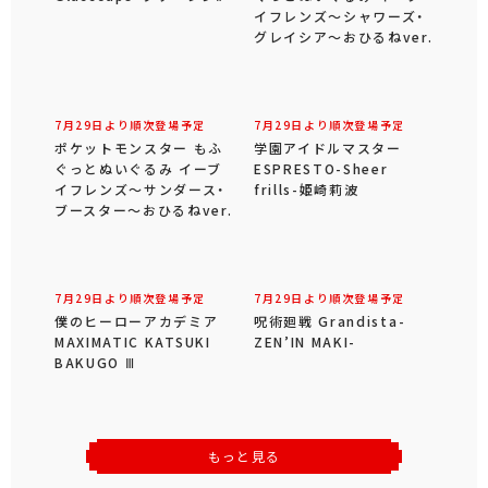
イフレンズ～シャワーズ・
グレイシア～おひるねver.
7月29日より順次登場予定
7月29日より順次登場予定
ポケットモンスター もふ
学園アイドルマスター
ぐっとぬいぐるみ イーブ
ESPRESTO-Sheer
イフレンズ～サンダース・
frills-姫崎莉波
ブースター～おひるねver.
7月29日より順次登場予定
7月29日より順次登場予定
僕のヒーローアカデミア
呪術廻戦 Grandista-
MAXIMATIC KATSUKI
ZEN’IN MAKI-
BAKUGO Ⅲ
もっと見る