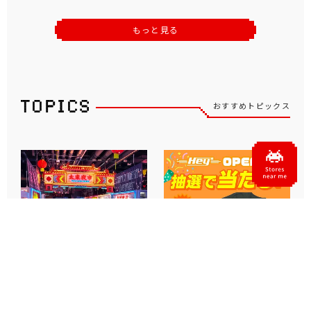
もっと見る
おすすめトピックス
タイトーステーションに“台
「タイトーＨｅｙ」、秋葉原
湾夜市風お祭りエンタメ空
に2号店が近日オープン！ オ