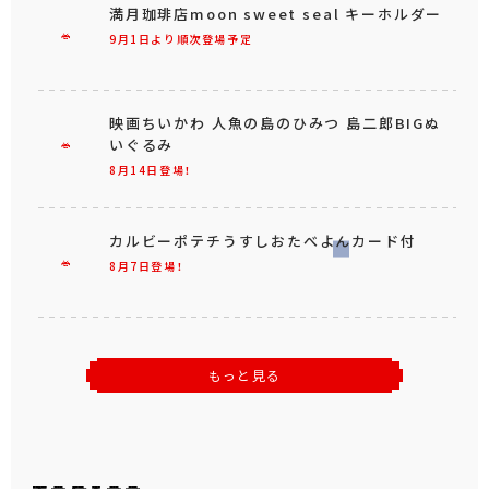
満月珈琲店moon sweet seal キーホルダー
9月1日より順次登場予定
映画ちいかわ 人魚の島のひみつ 島二郎BIGぬ
いぐるみ
8月14日登場！
カルビーポテチうすしおたべよんカード付
8月7日登場！
もっと見る