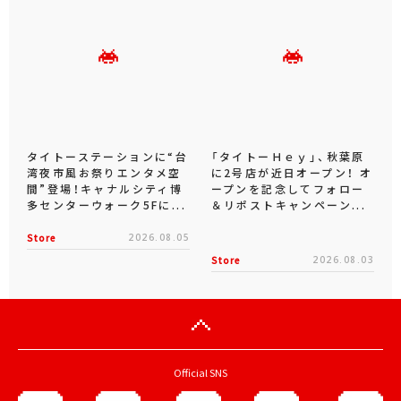
タイトーステーションに“台
「タイトーＨｅｙ」、秋葉原
湾夜市風お祭りエンタメ空
に2号店が近日オープン！ オ
間”登場！キャナルシティ博
ープンを記念してフォロー
多センターウォーク5Fに...
＆リポストキャンペーン...
Store
2026.08.05
Store
2026.08.03
Official SNS