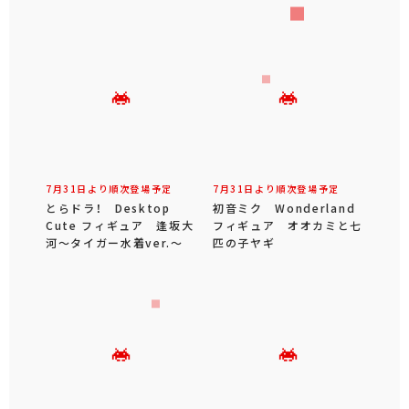
7月31日より順次登場予定
7月31日より順次登場予定
とらドラ！ Desktop
初音ミク Wonderland
Cute フィギュア 逢坂大
フィギュア オオカミと七
河～タイガー水着ver.～
匹の子ヤギ