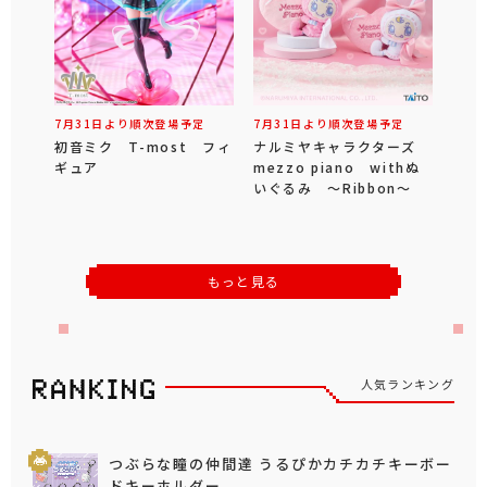
7月31日より順次登場予定
7月31日より順次登場予定
初音ミク T-most フィ
ナルミヤキャラクターズ
ギュア
mezzo piano withぬ
いぐるみ ～Ribbon～
もっと見る
人気ランキング
つぶらな瞳の仲間達 うるぴかカチカチキーボー
ドキーホルダー