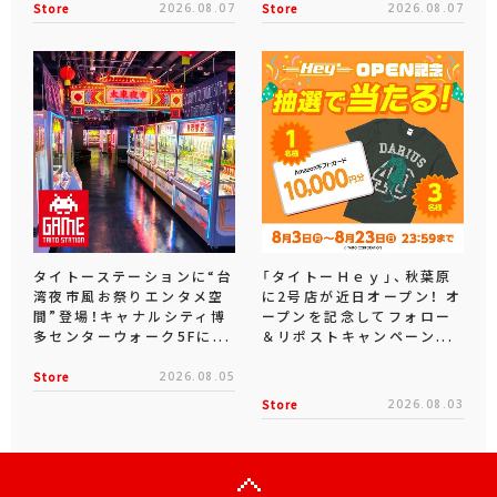
Store
2026.08.07
Store
2026.08.07
タイトーステーションに“台
「タイトーＨｅｙ」、秋葉原
湾夜市風お祭りエンタメ空
に2号店が近日オープン！ オ
間”登場！キャナルシティ博
ープンを記念してフォロー
多センターウォーク5Fに...
＆リポストキャンペーン...
Store
2026.08.05
Store
2026.08.03