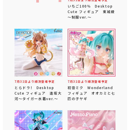
いちご100％ Desktop
Cute フィギュア 東城綾
～制服ver.～
7月31日より順次登場予定
7月31日より順次登場予定
とらドラ！ Desktop
初音ミク Wonderland
Cute フィギュア 逢坂大
フィギュア オオカミと七
河～タイガー水着ver.～
匹の子ヤギ