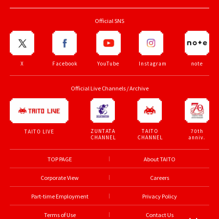
Official SNS
X
Facebook
YouTube
Instagram
note
Official Live Channels / Archive
ZUNTATA
TAITO
70th
TAITO LIVE
CHANNEL
CHANNEL
anniv.
TOP PAGE
About TAITO
Corporate View
Careers
Part-time Employment
Privacy Policy
Terms of Use
Contact Us