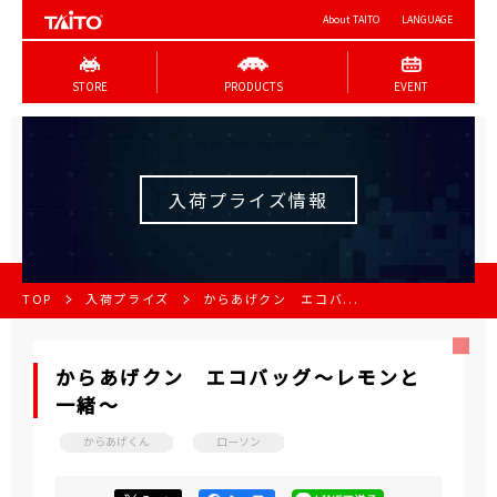
About TAITO
LANGUAGE
STORE
PRODUCTS
EVENT
入荷プライズ情報
TOP
入荷プライズ
からあげクン エコバ...
からあげクン エコバッグ～レモンと
一緒～
からあげくん
ローソン