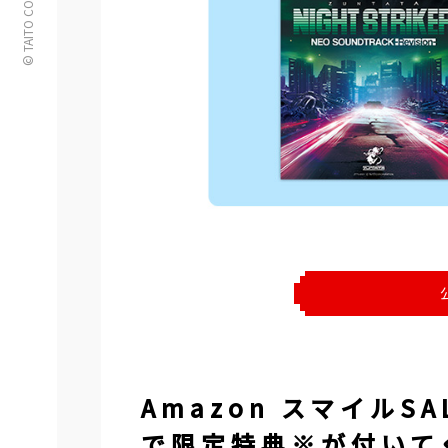
© TAITO CORPORATION
Amazon スマイルSA
で限定特典※が付いて