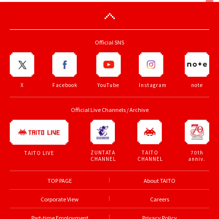
Official SNS
X
Facebook
YouTube
Instagram
note
Official Live Channels / Archive
ZUNTATA
TAITO
70th
TAITO LIVE
CHANNEL
CHANNEL
anniv.
TOP PAGE
About TAITO
Corporate View
Careers
Part-time Employment
Privacy Policy