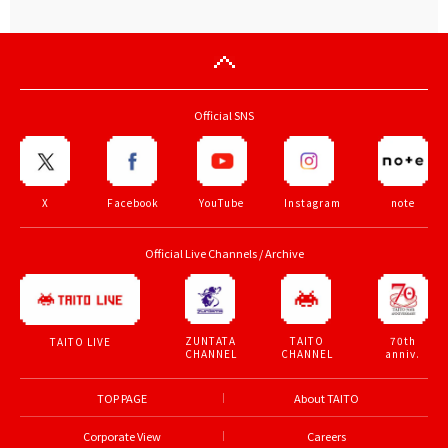
Official SNS
X
Facebook
YouTube
Instagram
note
Official Live Channels / Archive
ZUNTATA
TAITO
70th
TAITO LIVE
CHANNEL
CHANNEL
anniv.
TOP PAGE
About TAITO
Corporate View
Careers