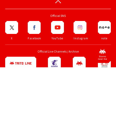
Official SNS
X
Facebook
YouTube
Instagram
note
Official Live Channels / Archive
ZUNTATA
TAITO
70th
TAITO LIVE
CHANNEL
CHANNEL
anniv.
TOP PAGE
About TAITO
Corporate View
Careers
Part-time Employment
Privacy Policy