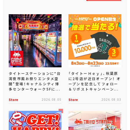
タイトーステーションに“台
「タイトーＨｅｙ」、秋葉原
湾夜市風お祭りエンタメ空
に2号店が近日オープン！ オ
間”登場！キャナルシティ博
ープンを記念してフォロー
多センターウォーク5Fに...
＆リポストキャンペーン...
Store
2026.08.05
Store
2026.08.03