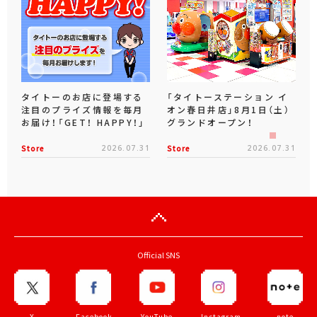
タイトーのお店に登場する
「タイトーステーション イ
注目のプライズ情報を毎月
オン春日井店」8月1日（土）
お届け！「GET！ HAPPY！」
グランドオープン！
Store
2026.07.31
Store
2026.07.31
Official SNS
X
Facebook
YouTube
Instagram
note