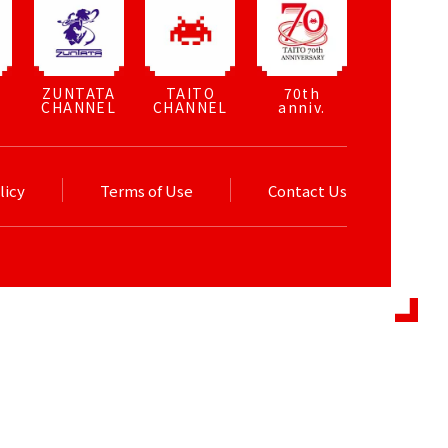
ZUNTATA
TAITO
70th
CHANNEL
CHANNEL
anniv.
licy
Terms of Use
Contact Us