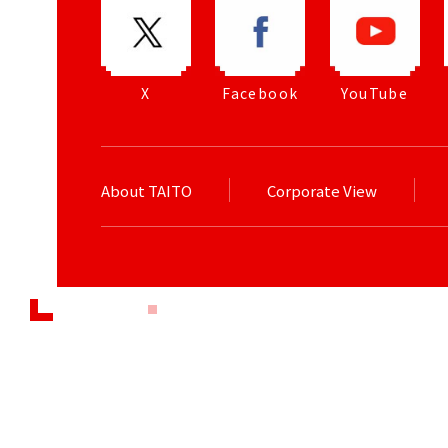
X
Facebook
YouTube
About TAITO
Corporate View