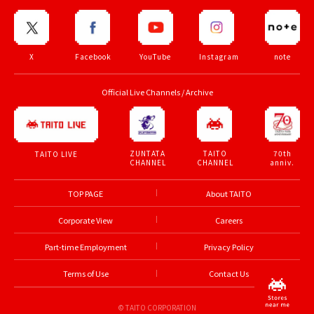
X
Facebook
YouTube
Instagram
note
Official Live Channels / Archive
ZUNTATA
TAITO
70th
TAITO LIVE
CHANNEL
CHANNEL
anniv.
TOP PAGE
About TAITO
Corporate View
Careers
Part-time Employment
Privacy Policy
Terms of Use
Contact Us
© TAITO CORPORATION