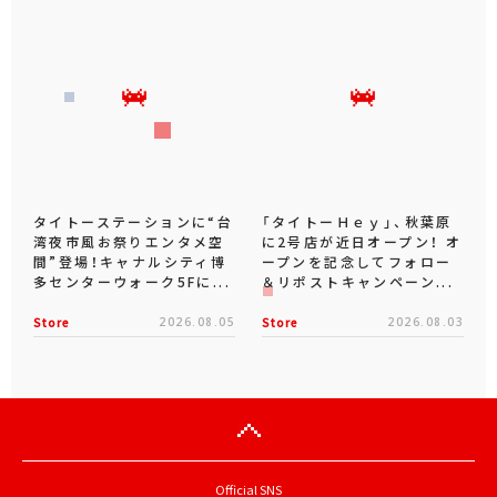
タイトーステーションに“台
「タイトーＨｅｙ」、秋葉原
湾夜市風お祭りエンタメ空
に2号店が近日オープン！ オ
間”登場！キャナルシティ博
ープンを記念してフォロー
多センターウォーク5Fに...
＆リポストキャンペーン...
Store
2026.08.05
Store
2026.08.03
Official SNS