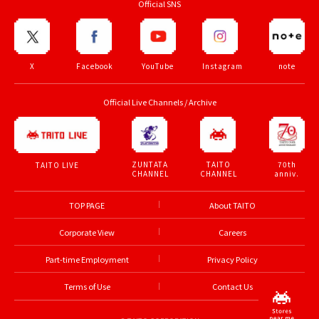
Official SNS
X
Facebook
YouTube
Instagram
note
Official Live Channels / Archive
ZUNTATA
TAITO
70th
TAITO LIVE
CHANNEL
CHANNEL
anniv.
TOP PAGE
About TAITO
Corporate View
Careers
Part-time Employment
Privacy Policy
Terms of Use
Contact Us