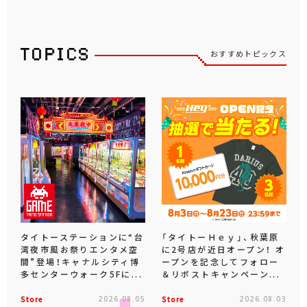
おすすめトピックス
タイトーステーションに“台
「タイトーＨｅｙ」、秋葉原
湾夜市風お祭りエンタメ空
に2号店が近日オープン！ オ
間”登場！キャナルシティ博
ープンを記念してフォロー
多センターウォーク5Fに...
＆リポストキャンペーン...
Store
2026.08.05
Store
2026.08.03