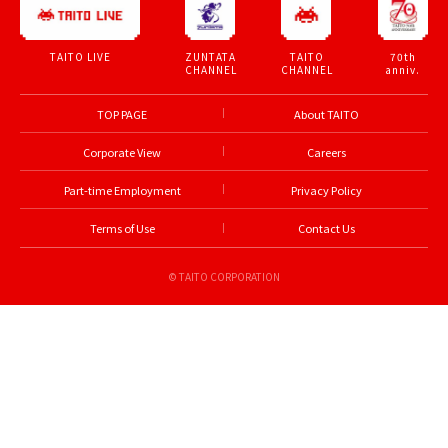
ZUNTATA
TAITO
70th
TAITO LIVE
CHANNEL
CHANNEL
anniv.
TOP PAGE
About TAITO
Corporate View
Careers
Part-time Employment
Privacy Policy
Terms of Use
Contact Us
© TAITO CORPORATION