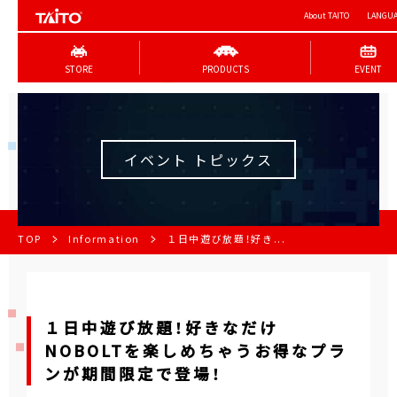
About TAITO
LANGU
STORE
PRODUCTS
EVENT
イベント トピックス
TOP
Information
１日中遊び放題！好き...
１日中遊び放題！好きなだけ
NOBOLTを楽しめちゃうお得なプラ
ンが期間限定で登場！