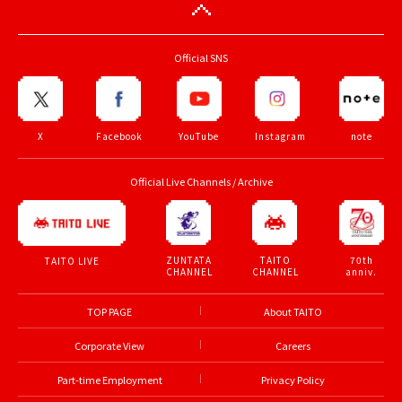
Official SNS
X
Facebook
YouTube
Instagram
note
Official Live Channels / Archive
ZUNTATA
TAITO
70th
TAITO LIVE
CHANNEL
CHANNEL
anniv.
TOP PAGE
About TAITO
Corporate View
Careers
Part-time Employment
Privacy Policy