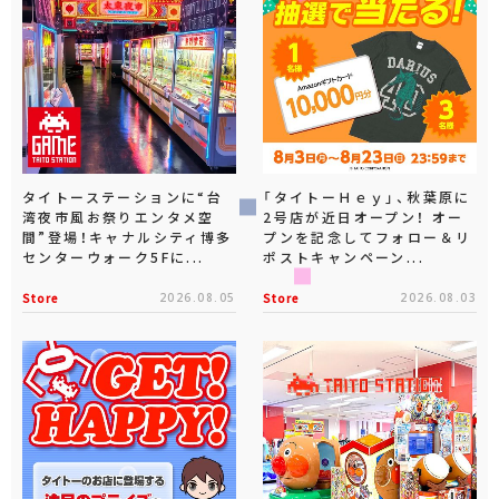
タイトーステーションに“台
「タイトーＨｅｙ」、秋葉原に
湾夜市風お祭りエンタメ空
2号店が近日オープン！ オー
間”登場！キャナルシティ博多
プンを記念してフォロー＆リ
センターウォーク5Fに...
ポストキャンペーン...
Store
2026.08.05
Store
2026.08.03