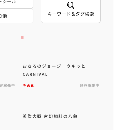
トシール
キーワード＆タグ検索
の他
と
おさるのジョージ ウキっと
CARNIVAL
評稼働中
その他
好評稼働中
英傑大戦 古幻相剋の八象