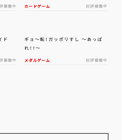
評稼働中
カードゲーム
好評稼働中
イド
ギョ～転！ガッポリすし ～あっぱ
れ！！～
評稼働中
メダルゲーム
好評稼働中