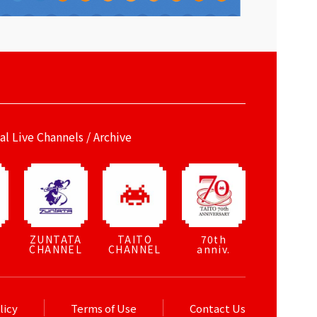
ial Live Channels / Archive
ZUNTATA
TAITO
70th
CHANNEL
CHANNEL
anniv.
licy
Terms of Use
Contact Us