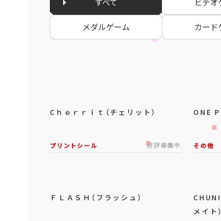
すべて
ビデオ
メダルゲーム
カード
Cｈｅｒｒｉｔ（チェリット）
ONE 
プリントシール
好評稼働中
その他
ＦＬＡＳＨ（フラッシュ）
CHUN
メイト