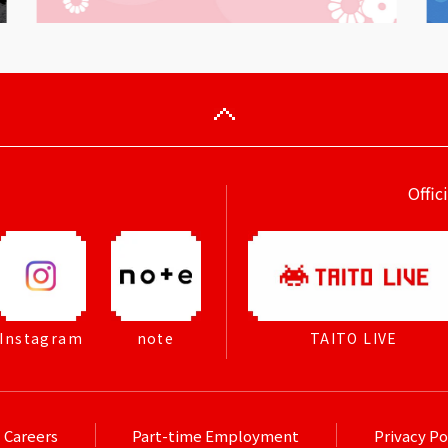
Offic
Instagram
note
TAITO LIVE
Careers
Part-time Employment
Privacy Po