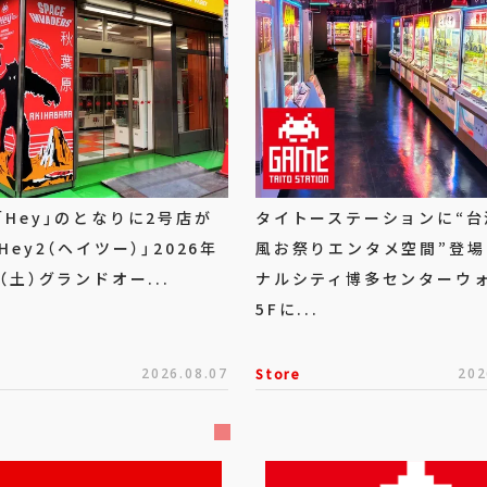
「Hey」のとなりに2号店が
タイトーステーションに“台
Hey2（ヘイツー）」2026年
風お祭りエンタメ空間”登場
（土）グランドオー...
ナルシティ博多センターウ
5Fに...
2026.08.07
Store
202