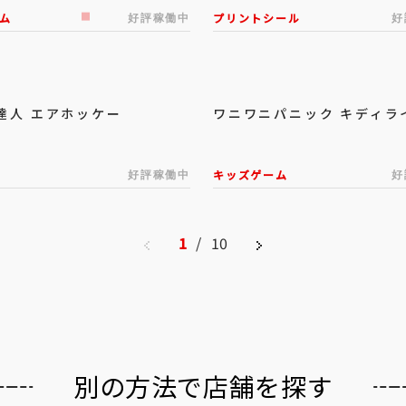
ム
好評稼働中
プリントシール
好
達人 エアホッケー
ワニワニパニック キディラ
好評稼働中
キッズゲーム
好
1
/
10
別の方法で店舗を探す