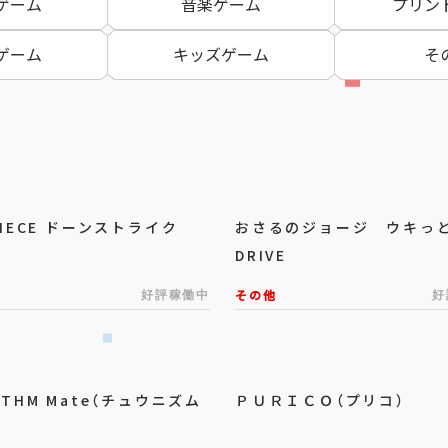
ゲーム
音楽ゲーム
プリン
ゲーム
キッズゲーム
そ
PIECE ドーンストライク
おさるのジョージ ウキっ
DRIVE
好評稼働中
その他
好
ITHM Mate（チュウニズム
ＰＵＲＩＣＯ（プリコ）
）