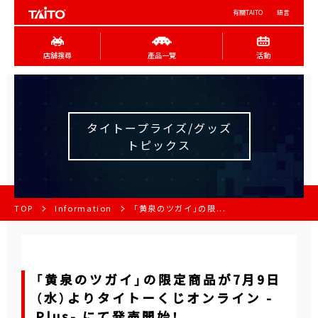
有關TAITO
語言
店舖搜尋
產品一覽
活動
タイトープライズ/グッズ
トピックス
TOP
Information
「黄泉のツガイ」の限...
「黄泉のツガイ」の限定商品が7月9日
（水）よりタイトーくじオンライン -
Plus- にて発売開始！