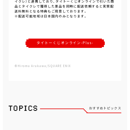
イクレ）と連携しており、タイトーくじオンラインで引いた商
品とタイクレで獲得した景品を同時に配送依頼すると実質配
送料無料となる特典もご用意しております。
※配送可能地域は日本国内のみとなります。
タイトーくじオンライン-Plus-
©Hiromu Arakawa/SQUARE ENIX
おすすめトピックス