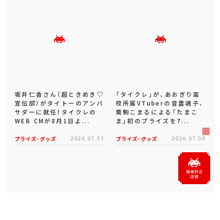
坂井仁香さん（超ときめき♡
「タイクレ」が、あおぎり高
宣伝部）がタイトーのアンバ
校所属VTuberの音霊魂子、
サダーに就任！タイクレの
栗駒こまるによる「たまこ
WEB CMが8月1日よ...
ま」初のプライズを7...
プライズ・グッズ
2026.07.31
プライズ・グッズ
2026.07.09