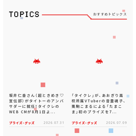
おすすめトピックス
坂井仁香さん（超ときめき♡
「タイクレ」が、あおぎり高
宣伝部）がタイトーのアンバ
校所属VTuberの音霊魂子、
サダーに就任！タイクレの
栗駒こまるによる「たまこ
WEB CMが8月1日よ...
ま」初のプライズを7...
プライズ・グッズ
2026.07.31
プライズ・グッズ
2026.07.09