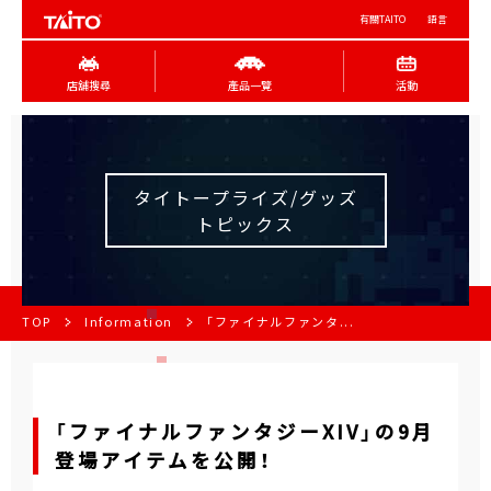
有關TAITO
語言
店舖搜尋
產品一覽
活動
タイトープライズ/グッズ
トピックス
TOP
Information
「ファイナルファンタ...
「ファイナルファンタジーXIV」の9月
登場アイテムを公開！