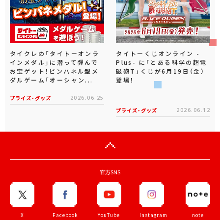
タイクレの「タイトーオンラ
タイトーくじオンライン -
インメダル」に潜って弾んで
Plus- に「とある科学の超電
お宝ゲット！ピンパネル型メ
磁砲T」くじが6月19日（金）
ダルゲーム「オーシャン...
登場！
プライズ・グッズ
2026.06.25
プライズ・グッズ
2026.06.12
官方SNS
X
Facebook
YouTube
Instagram
note