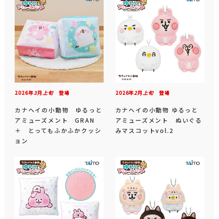
2026年
3
月
上旬
登場
2026年
2
月
上旬
登場
カナヘイの小動物 ゆるっと
カナヘイの小動物 ゆるっと
アミューズメント GRAN
アミューズメント ぬいぐる
＋ とってもふかふかクッシ
みマスコットvol.2
ョン