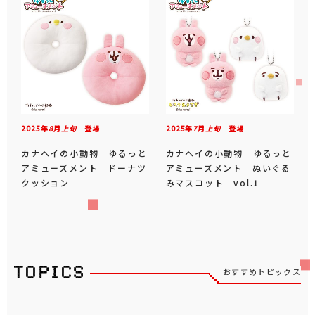
2025年
8
月
上旬
登場
2025年
7
月
上旬
登場
カナヘイの小動物 ゆるっと
カナヘイの小動物 ゆるっと
アミューズメント ドーナツ
アミューズメント ぬいぐる
クッション
みマスコット vol.1
おすすめトピックス