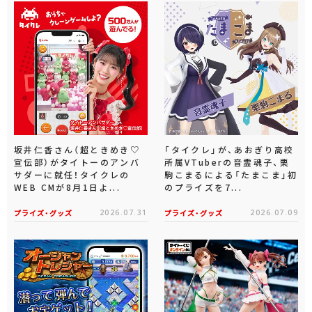
坂井仁香さん（超ときめき♡
「タイクレ」が、あおぎり高校
宣伝部）がタイトーのアンバ
所属VTuberの音霊魂子、栗
サダーに就任！タイクレの
駒こまるによる「たまこま」初
WEB CMが8月1日よ...
のプライズを7...
プライズ・グッズ
2026.07.31
プライズ・グッズ
2026.07.09