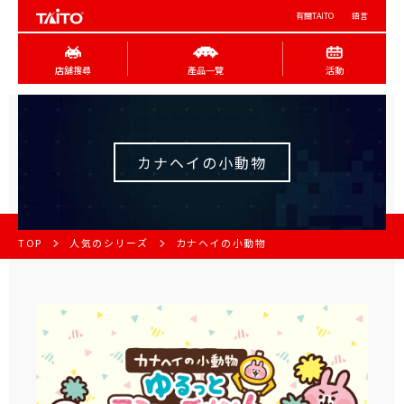
有關TAITO
語言
店舖搜尋
產品一覽
活動
カナヘイの小動物
TOP
人気のシリーズ
カナヘイの小動物