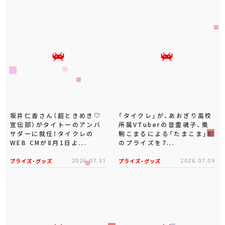
坂井仁香さん（超ときめき♡
「タイクレ」が、あおぎり高校
宣伝部）がタイトーのアンバ
所属VTuberの音霊魂子、栗
サダーに就任！タイクレの
駒こまるによる「たまこま」初
WEB CMが8月1日よ...
のプライズを7...
プライズ・グッズ
2026.07.31
プライズ・グッズ
2026.07.09