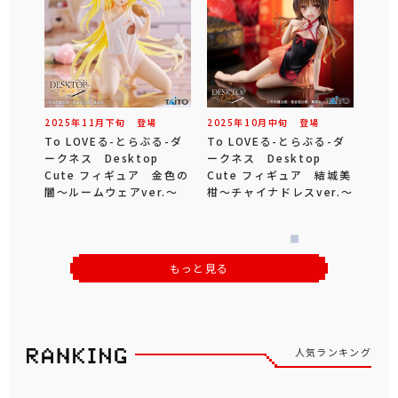
2025年
11
月
下旬
登場
2025年
10
月
中旬
登場
To LOVEる-とらぶる-ダ
To LOVEる-とらぶる-ダ
ークネス Desktop
ークネス Desktop
Cute フィギュア 金色の
Cute フィギュア 結城美
闇～ルームウェアver.～
柑～チャイナドレスver.～
もっと見る
人気ランキング