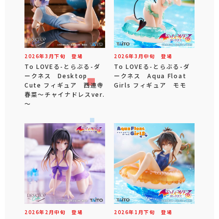
2026年
3
月
下旬
登場
2026年
3
月
中旬
登場
To LOVEる-とらぶる-ダ
To LOVEる-とらぶる-ダ
ークネス Desktop
ークネス Aqua Float
Cute フィギュア 西連寺
Girls フィギュア モモ
春菜～チャイナドレスver.
～
2026年
2
月
中旬
登場
2026年
1
月
下旬
登場