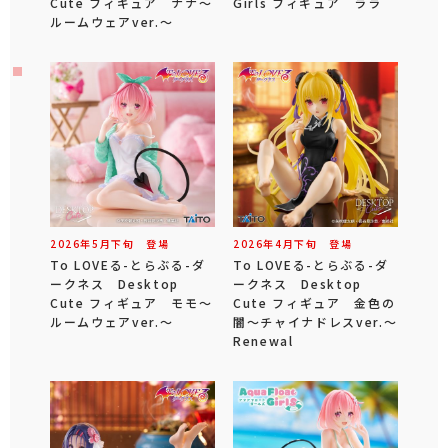
Cute フィギュア ナナ～
Girls フィギュア ララ
ルームウェアver.～
2026年
5
月
下旬
登場
2026年
4
月
下旬
登場
To LOVEる-とらぶる-ダ
To LOVEる-とらぶる-ダ
ークネス Desktop
ークネス Desktop
Cute フィギュア モモ～
Cute フィギュア 金色の
ルームウェアver.～
闇～チャイナドレスver.～
Renewal