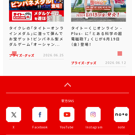
タイクレの「タイトーオンラ
タイトーくじオンライン -
インメダル」に潜って弾んで
Plus- に「とある科学の超
お宝ゲット！ピンパネル型メ
電磁砲T」くじが6月19日
ダルゲーム「オーシャン...
（金）登場！
プライズ・グッズ
2026.06.25
プライズ・グッズ
2026.06.12
官方SNS
X
Facebook
YouTube
Instagram
note