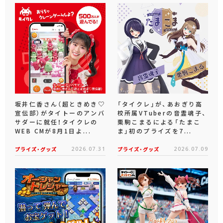
坂井仁香さん（超ときめき♡
「タイクレ」が、あおぎり高
宣伝部）がタイトーのアンバ
校所属VTuberの音霊魂子、
サダーに就任！タイクレの
栗駒こまるによる「たまこ
WEB CMが8月1日よ...
ま」初のプライズを7...
プライズ・グッズ
2026.07.31
プライズ・グッズ
2026.07.09