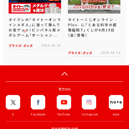
タイクレの「タイトーオンラ
タイトーくじオンライン -
インメダル」に潜って弾んで
Plus- に「とある科学の超
お宝ゲット！ピンパネル型メ
電磁砲T」くじが6月19日
ダルゲーム「オーシャン...
（金）登場！
プライズ・グッズ
2026.06.25
プライズ・グッズ
2026.06.12
官方SNS
X
Facebook
YouTube
Instagram
note
官方直播頻道/存檔