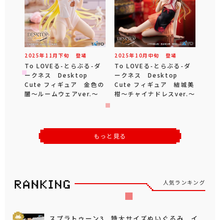
2025年
11
月
下旬
登場
2025年
10
月
中旬
登場
To LOVEる-とらぶる-ダ
To LOVEる-とらぶる-ダ
ークネス Desktop
ークネス Desktop
Cute フィギュア 金色の
Cute フィギュア 結城美
闇～ルームウェアver.～
柑～チャイナドレスver.～
もっと見る
人気ランキング
スプラトゥーン3 特大サイズぬいぐるみ イ