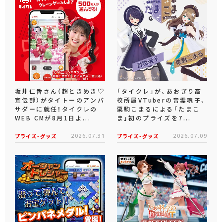
坂井仁香さん（超ときめき♡
「タイクレ」が、あおぎり高
宣伝部）がタイトーのアンバ
校所属VTuberの音霊魂子、
サダーに就任！タイクレの
栗駒こまるによる「たまこ
WEB CMが8月1日よ...
ま」初のプライズを7...
プライズ・グッズ
2026.07.31
プライズ・グッズ
2026.07.09