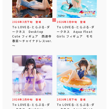
2026年
3
月
下旬
登場
2026年
3
月
中旬
登場
To LOVEる-とらぶる-ダ
To LOVEる-とらぶる-ダ
ークネス Desktop
ークネス Aqua Float
Cute フィギュア 西連寺
Girls フィギュア モモ
春菜～チャイナドレスver.
～
2026年
2
月
中旬
登場
2026年
1
月
下旬
登場
To LOVEる-とらぶる-ダ
To LOVEる-とらぶる-ダ