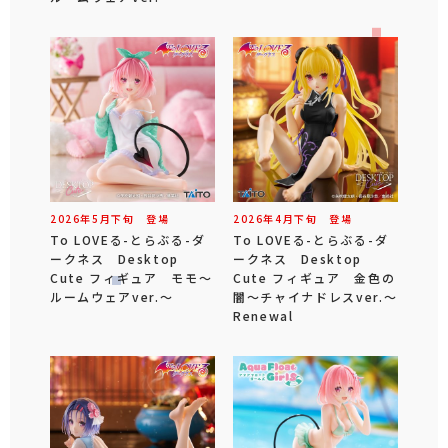
2026年
5
月
下旬
登場
2026年
4
月
下旬
登場
To LOVEる-とらぶる-ダ
To LOVEる-とらぶる-ダ
ークネス Desktop
ークネス Desktop
Cute フィギュア モモ～
Cute フィギュア 金色の
ルームウェアver.～
闇～チャイナドレスver.～
Renewal