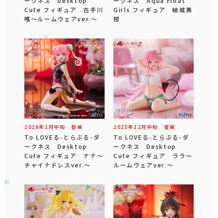
ークネス Desktop
ークネス Aqua Float
Cute フィギュア 古手川
Girls フィギュア 結城美
唯～ルームウェアver.～
柑
2026年
1
月
中旬
登場
2025年
12
月
中旬
登場
To LOVEる-とらぶる-ダ
To LOVEる-とらぶる-ダ
ークネス Desktop
ークネス Desktop
Cute フィギュア ナナ～
Cute フィギュア ララ～
チャイナドレスver.～
ルームウェアver.～