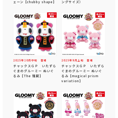
ェーン 【chubby shape】
ングサイズ）
2025年
10
月
中旬
登場
2025年
9
月
上旬
登場
チャックスＧＰ いたずら
チャックスＧＰ いたずら
ぐまのグルーミー ぬいぐ
ぐまのグルーミー ぬいぐ
るみ 【The 殭屍】
るみ 【magical prism
variation】