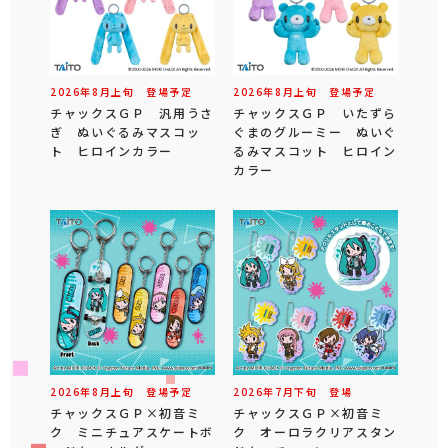
2026年
8
月
上旬
登場予定
2026年
8
月
上旬
登場予定
チャックスＧＰ 汎用うさ
チャックスＧＰ いたずら
ぎ ぬいぐるみマスコッ
ぐまのグルーミー ぬいぐ
ト ヒロインカラー
るみマスコット ヒロイン
カラー
2026年
8
月
上旬
登場予定
2026年
7
月
下旬
登場
チャックスＧＰ×初音ミ
チャックスＧＰ×初音ミ
ク ミニチュアスケートボ
ク オーロラクリアスタン