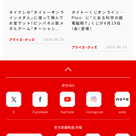
タイクレの「タイトーオンラ
タイトーくじオンライン -
インメダル」に潜って弾んで
Plus- に「とある科学の超
お宝ゲット！ピンパネル型メ
電磁砲T」くじが6月19日
ダルゲーム「オーシャン...
（金）登場！
プライズ・グッズ
2026.06.25
プライズ・グッズ
2026.06.12
官方SNS
X
Facebook
YouTube
Instagram
note
官方直播頻道/存檔