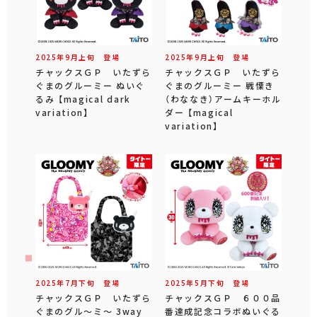
2025年
9
月
上旬
登場
2025年
9
月
上旬
登場
チャックスＧＰ いたずら
チャックスＧＰ いたずら
ぐまのグルーミー ぬいぐ
ぐまのグルーミー 戦慄き
るみ 【magical dark
（わななき）アームキーホル
variation】
ダー 【magical
variation】
2025年
7
月
下旬
登場
2025年
5
月
下旬
登場
チャックスＧＰ いたずら
チャックスＧＰ ６００品
ぐまのグル～ミ～ 3way
番達成記念コラボぬいぐる