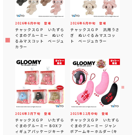
2026年
6
月
中旬
登場
2026年
6
月
中旬
登場
チャックスＧＰ いたずら
チャックスＧＰ 汎用うさ
ぐまのグルーミー ぬいぐ
ぎ ぬいぐるみマスコッ
るみマスコット ベージュ
ト ベージュカラー
カラー
2026年
3
月
下旬
登場
2025年
12
月
中旬
登場
チャックスＧＰ いたずら
チャックスＧＰ いたずら
ぐまのグルーミー BOXフ
ぐまのグルーミー ジャン
ィギュアパッケージキーチ
ボアームキーホルダー（キ