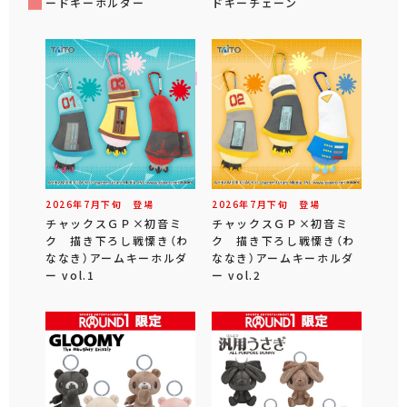
ードキーホルダー
ドキーチェーン
2026年
7
月
下旬
登場
2026年
7
月
下旬
登場
チャックスＧＰ×初音ミ
チャックスＧＰ×初音ミ
ク 描き下ろし戦慄き（わ
ク 描き下ろし戦慄き（わ
ななき）アームキーホルダ
ななき）アームキーホルダ
ー vol.1
ー vol.2