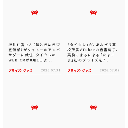
坂井仁香さん（超ときめき♡
「タイクレ」が、あおぎり高
宣伝部）がタイトーのアンバ
校所属VTuberの音霊魂子、
サダーに就任！タイクレの
栗駒こまるによる「たまこ
WEB CMが8月1日よ...
ま」初のプライズを7...
プライズ・グッズ
2026.07.31
プライズ・グッズ
2026.07.09