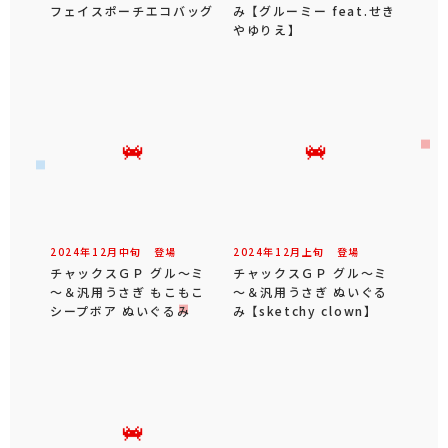
フェイスポーチエコバッグ
み 【グルーミー feat.せき
やゆりえ】
2024年
12
月
中旬
登場
2024年
12
月
上旬
登場
チャックスＧＰ グル～ミ
チャックスＧＰ グル～ミ
～＆汎用うさぎ もこもこ
～＆汎用うさぎ ぬいぐる
シープボア ぬいぐるみ
み 【sketchy clown】