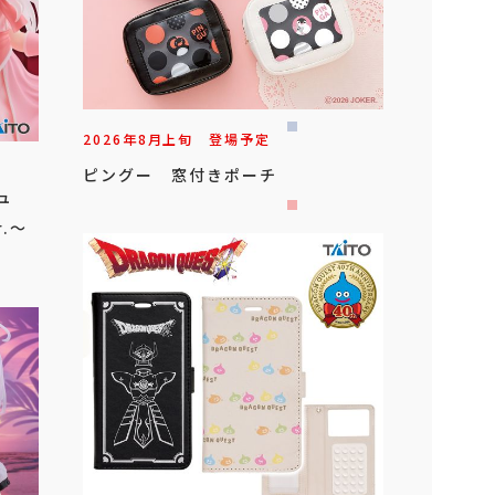
2026年
8
月
上旬
登場予定
ピングー 窓付きポーチ
ュ
.～