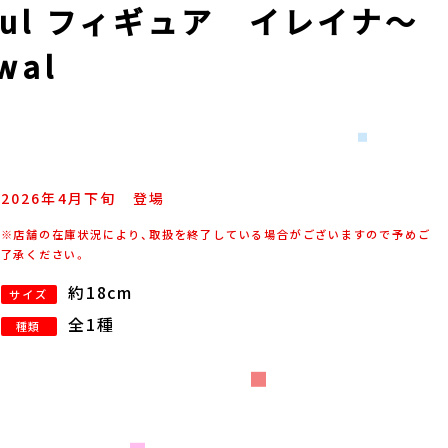
ful フィギュア イレイナ～
wal
2026年
4
月
下旬
登場
※店舗の在庫状況により、取扱を終了している場合がございますので予めご
了承ください。
約18cm
サイズ
全1種
種類