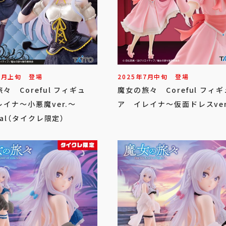
9
月
上旬
登場
2025年
7
月
中旬
登場
々 Coreful フィギュ
魔女の旅々 Coreful フィギ
イナ～小悪魔ver.～
ア イレイナ～仮面ドレスver
wal（タイクレ限定）