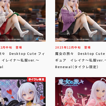
12
月
中旬
登場
2025年
12
月
中旬
登場
々 Desktop Cute フィ
魔女の旅々 Desktop Cute
イレイナ～私服ver.～
ギュア イレイナ～私服ver.
al
Renewal（タイクレ限定）