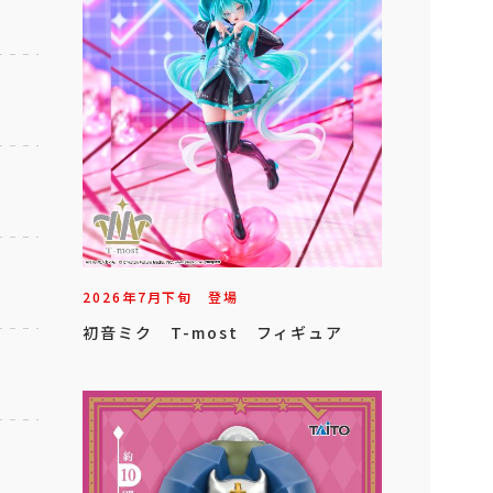
2026年
7
月
下旬
登場
初音ミク T-most フィギュア