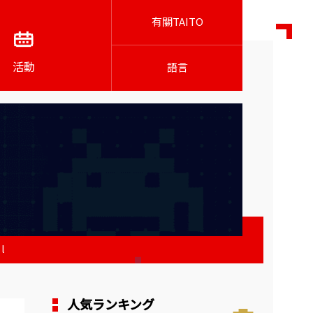
有關TAITO
活動
語言
l
人気ランキング