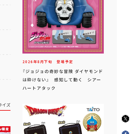
2026年
8
月
下旬
登場予定
『ジョジョの奇妙な冒険 ダイヤモンド
は砕けない』 感知して動く シアー
ハートアタック
ライズ