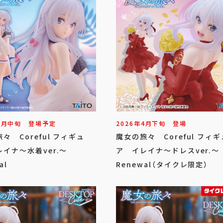
8
月
中旬
登場予定
2026年
4
月
下旬
登場
々 Coreful フィギュ
魔女の旅々 Coreful フィギ
イナ～水着ver.～
ア イレイナ～ドレスver.～
al
Renewal（タイクレ限定）