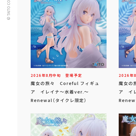
© TAITO CORPORATION
2026年
8
月
中旬
登場予定
2026年
魔女の旅々 Coreful フィギュ
魔女の旅
ア イレイナ～水着ver.～
ア イレ
Renewal（タイクレ限定）
Renew