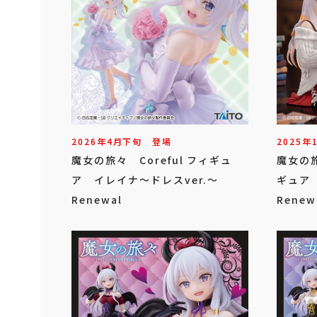
2026年
4
月
下旬
登場
2025年
魔女の旅々 Coreful フィギュ
魔女の旅
ア イレイナ～ドレスver.～
ギュア 
Renewal
Renew