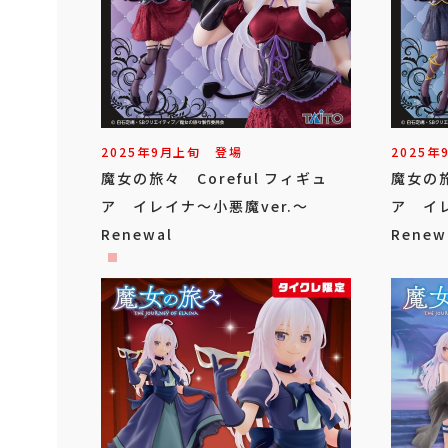
2025年
9
月
上旬
登場
2025年
魔女の旅々 Coreful フィギュ
魔女の旅
ア イレイナ～小悪魔ver.～
ア イレ
Renewal
Rene