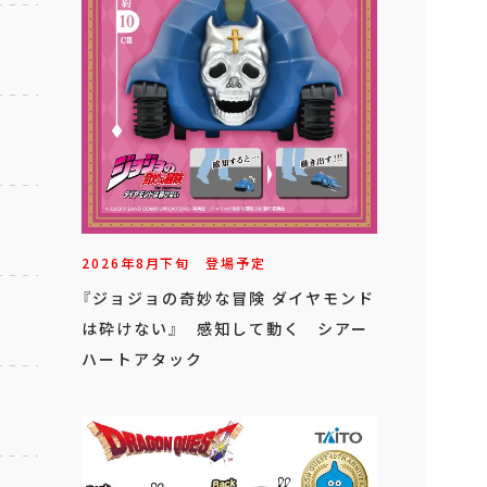
2026年
8
月
下旬
登場予定
『ジョジョの奇妙な冒険 ダイヤモンド
は砕けない』 感知して動く シアー
ハートアタック