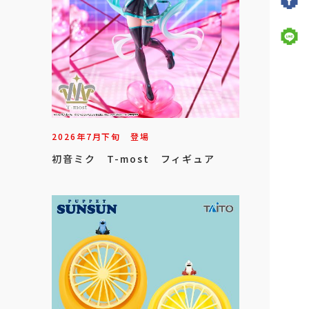
2026年
7
月
下旬
登場
初音ミク T-most フィギュア