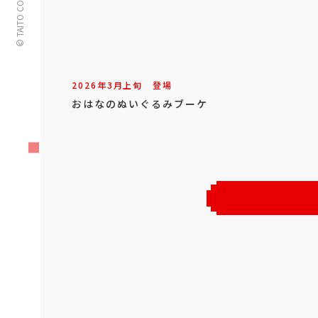
© TAITO CORPORATION
2026年
3
月
上旬
登場
おはなのぬいぐるみブーケ