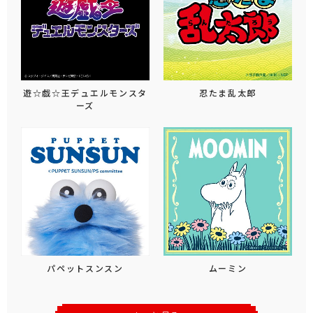
遊☆戯☆王デュエルモンスタ
忍たま乱太郎
ーズ
パペットスンスン
ムーミン