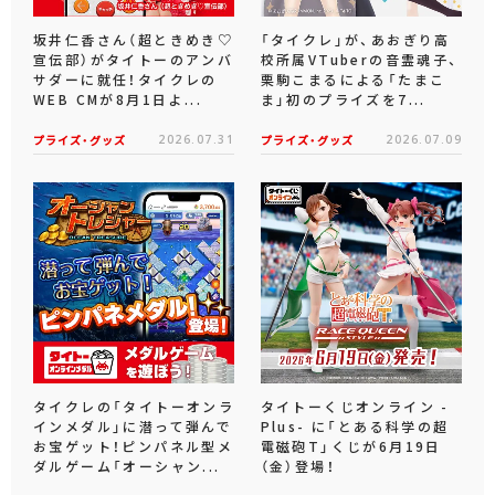
坂井仁香さん（超ときめき♡
「タイクレ」が、あおぎり高
宣伝部）がタイトーのアンバ
校所属VTuberの音霊魂子、
サダーに就任！タイクレの
栗駒こまるによる「たまこ
WEB CMが8月1日よ...
ま」初のプライズを7...
プライズ・グッズ
2026.07.31
プライズ・グッズ
2026.07.09
タイクレの「タイトーオンラ
タイトーくじオンライン -
インメダル」に潜って弾んで
Plus- に「とある科学の超
お宝ゲット！ピンパネル型メ
電磁砲T」くじが6月19日
ダルゲーム「オーシャン...
（金）登場！