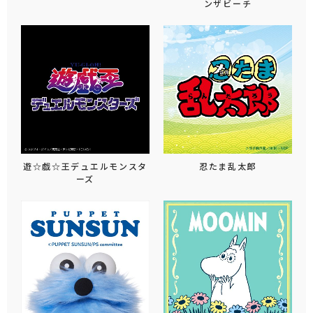
ンザビーチ
遊☆戯☆王デュエルモンスタ
忍たま乱太郎
ーズ