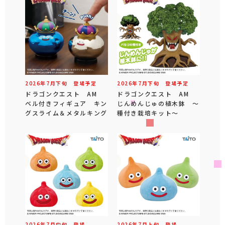
2026年
7
月
下旬
登場予定
2026年
7
月
下旬
登場予定
ドラゴンクエスト AM
ドラゴンクエスト AM
ベル付きフィギュア キン
じんめんじゅの植木鉢 ～
グスライム＆メタルキング
種付き栽培キット～
2026年
7
月
中旬
登場
2026年
7
月
上旬
登場