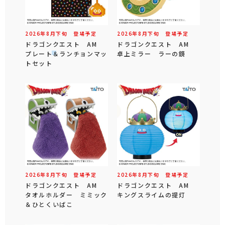
2026年
8
月
下旬
登場予定
2026年
8
月
下旬
登場予定
ドラゴンクエスト AM
ドラゴンクエスト AM
プレート＆ランチョンマッ
卓上ミラー ラーの鏡
トセット
2026年
8
月
下旬
登場予定
2026年
8
月
下旬
登場予定
ドラゴンクエスト AM
ドラゴンクエスト AM
タオルホルダー ミミック
キングスライムの提灯
＆ひとくいばこ