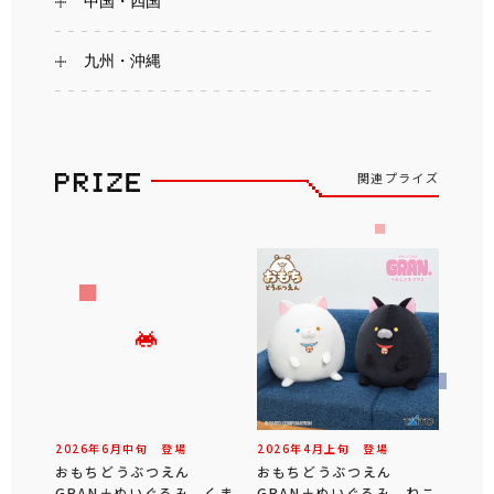
中国・四国
九州・沖縄
関連プライズ
2026年
6
月
中旬
登場
2026年
4
月
上旬
登場
おもちどうぶつえん
おもちどうぶつえん
GRAN＋ぬいぐるみ くま
GRAN＋ぬいぐるみ ねこ