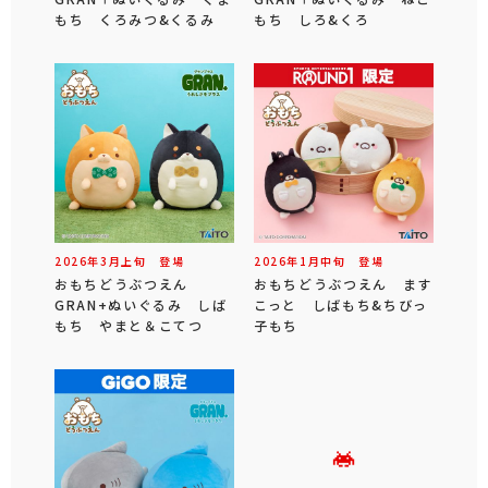
もち くろみつ&くるみ
もち しろ&くろ
2026年
3
月
上旬
登場
2026年
1
月
中旬
登場
おもちどうぶつえん
おもちどうぶつえん ます
GRAN+ぬいぐるみ しば
こっと しばもち&ちびっ
もち やまと＆こてつ
子もち