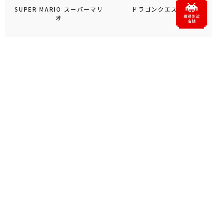
SUPER MARIO スーパーマリ
ドラゴンクエスト
オ
ファイナルファンタジーXIV
デス・ストランディング２ オ
ンザビーチ