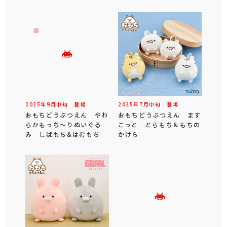
2025年
9
月
中旬
登場
2025年
7
月
中旬
登場
おもちどうぶつえん やわ
おもちどうぶつえん ます
らかもっち～りぬいぐる
こっと とらもち＆もちの
み しばもち&はむもち
かけら