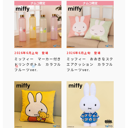
2026年
6
月
上旬
登場
2026年
6
月
上旬
登場
ミッフィー マーカー付き
ミッフィー おおきなスク
ドリンクボトル カラフル
エアクッション カラフル
フルーツver.
フルーツver.