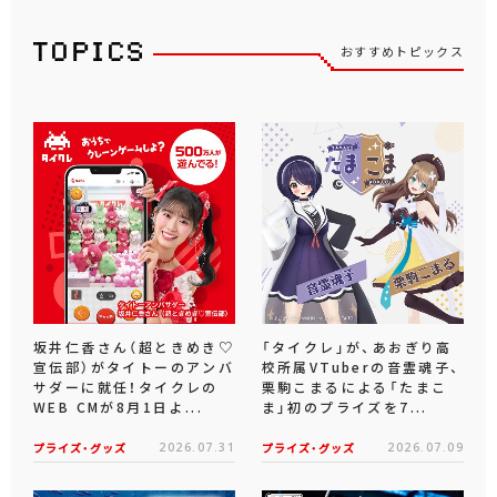
おすすめトピックス
坂井仁香さん（超ときめき♡
「タイクレ」が、あおぎり高
宣伝部）がタイトーのアンバ
校所属VTuberの音霊魂子、
サダーに就任！タイクレの
栗駒こまるによる「たまこ
WEB CMが8月1日よ...
ま」初のプライズを7...
プライズ・グッズ
2026.07.31
プライズ・グッズ
2026.07.09