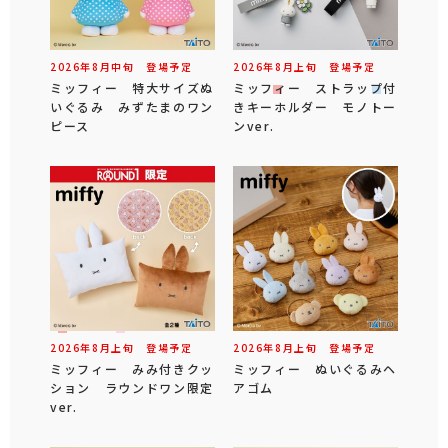
2026年
8
月
中旬
登場予定
2026年
8
月
上旬
登場予定
ミッフィー 特大サイズぬ
ミッフィー ストラップ付
いぐるみ みずたまのワン
きキーホルダー モノトー
ピース
ンver.
2026年
8
月
上旬
登場予定
2026年
8
月
上旬
登場予定
ミッフィー みみ付きクッ
ミッフィー ぬいぐるみヘ
ション ラウンドワン限定
アゴム
ver.