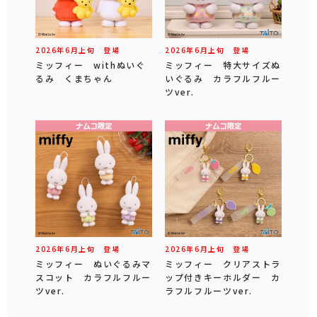
2026年
6
月
上旬
登場
2026年
6
月
上旬
登場
ミッフィー withぬいぐ
ミッフィー 特大サイズぬ
るみ くまちゃん
いぐるみ カラフルフルー
ツver.
2026年
6
月
上旬
登場
2026年
6
月
上旬
登場
ミッフィー ぬいぐるみマ
ミッフィー クリアストラ
スコット カラフルフルー
ップ付きキーホルダー カ
ツver.
ラフルフルーツver.