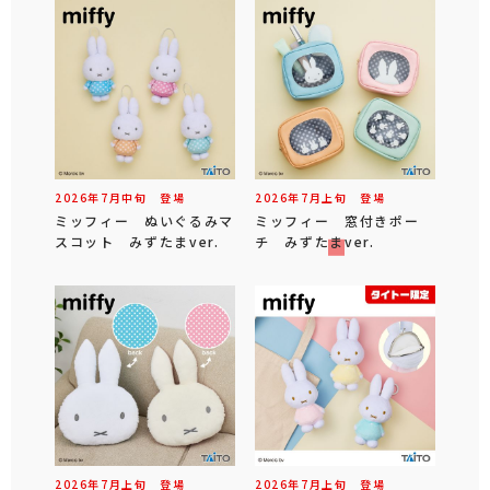
2026年
7
月
中旬
登場
2026年
7
月
上旬
登場
ミッフィー ぬいぐるみマ
ミッフィー 窓付きポー
スコット みずたまver.
チ みずたまver.
2026年
7
月
上旬
登場
2026年
7
月
上旬
登場