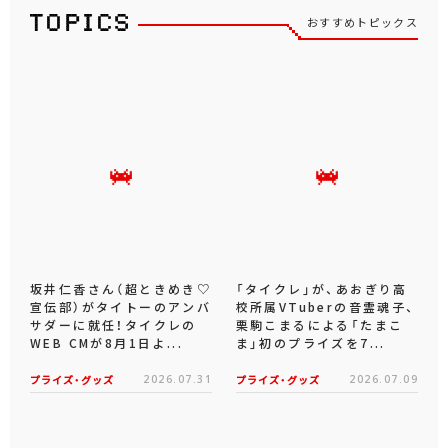
おすすめトピックス
坂井仁香さん（超ときめき♡
「タイクレ」が、あおぎり高
宣伝部）がタイトーのアンバ
校所属VTuberの音霊魂子、
サダーに就任！タイクレの
栗駒こまるによる「たまこ
WEB CMが8月1日よ...
ま」初のプライズを7...
プライズ・グッズ
2026.07.31
プライズ・グッズ
2026.07.09