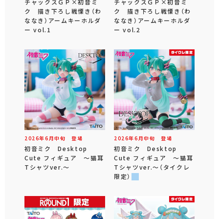
チャックスＧＰ×初音ミ
チャックスＧＰ×初音ミ
ク 描き下ろし戦慄き（わ
ク 描き下ろし戦慄き（わ
ななき）アームキーホルダ
ななき）アームキーホルダ
ー vol.1
ー vol.2
2026年
6
月
中旬
登場
2026年
6
月
中旬
登場
初音ミク Desktop
初音ミク Desktop
Cute フィギュア ～猫耳
Cute フィギュア ～猫耳
Tシャツver.～
Tシャツver.～（タイクレ
限定）