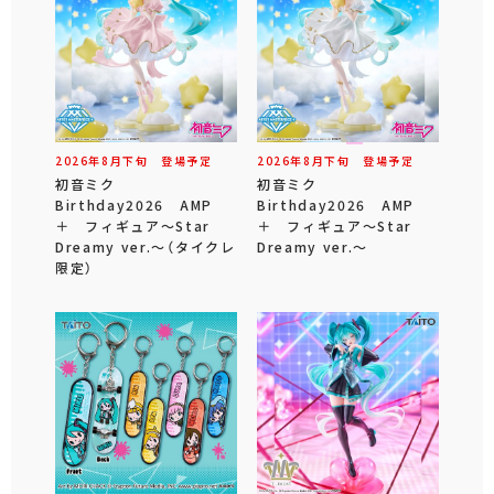
2026年
8
月
下旬
登場予定
2026年
8
月
下旬
登場予定
初音ミク
初音ミク
Birthday2026 AMP
Birthday2026 AMP
＋ フィギュア～Star
＋ フィギュア～Star
Dreamy ver.～（タイクレ
Dreamy ver.～
限定）