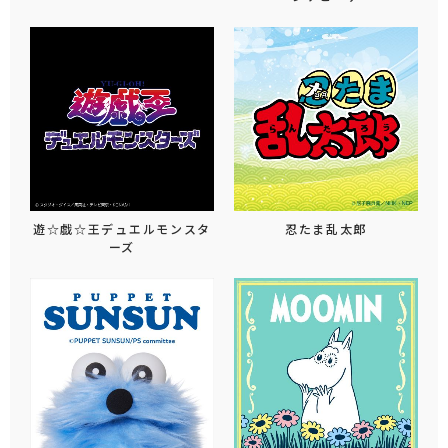
遊☆戯☆王デュエルモンスタ
忍たま乱太郎
ーズ