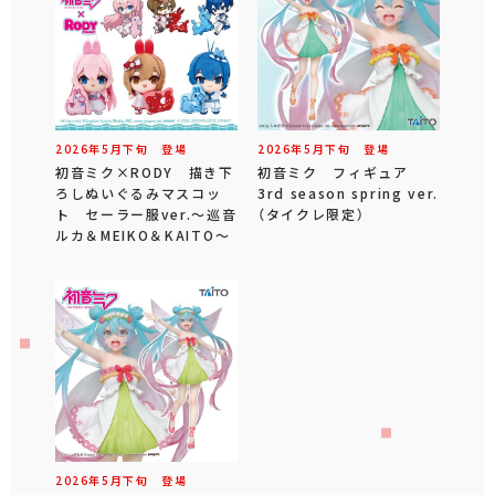
2026年
5
月
下旬
登場
2026年
5
月
下旬
登場
初音ミク×RODY 描き下
初音ミク フィギュア
ろしぬいぐるみマスコッ
3rd season spring ver.
ト セーラー服ver.～巡音
（タイクレ限定）
ルカ＆MEIKO＆KAITO～
2026年
5
月
下旬
登場