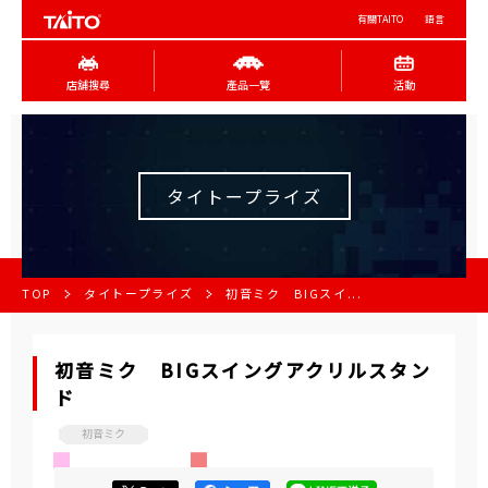
有關TAITO
語言
店舖搜尋
產品一覽
活動
タイトープライズ
TOP
タイトープライズ
初音ミク BIGスイ...
初音ミク BIGスイングアクリルスタン
ド
初音ミク