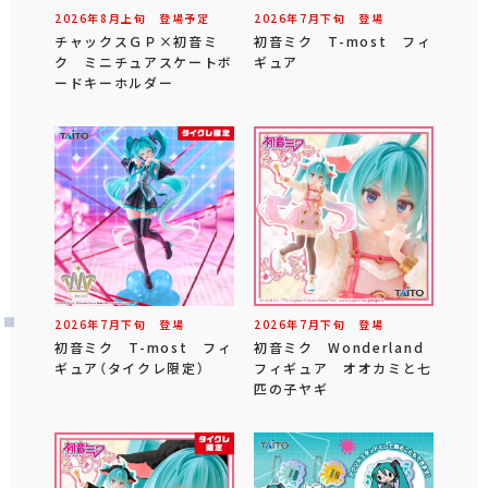
2026年
8
月
上旬
登場予定
2026年
7
月
下旬
登場
チャックスＧＰ×初音ミ
初音ミク T-most フィ
ク ミニチュアスケートボ
ギュア
ードキーホルダー
2026年
7
月
下旬
登場
2026年
7
月
下旬
登場
初音ミク T-most フィ
初音ミク Wonderland
ギュア（タイクレ限定）
フィギュア オオカミと七
匹の子ヤギ