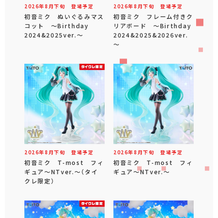
2026年
8
月
下旬
登場予定
2026年
8
月
下旬
登場予定
初音ミク ぬいぐるみマス
初音ミク フレーム付きク
コット ～Birthday
リアボード ～Birthday
2024&2025ver.～
2024&2025&2026ver.
～
2026年
8
月
下旬
登場予定
2026年
8
月
下旬
登場予定
初音ミク T-most フィ
初音ミク T-most フィ
ギュア～NTver.～（タイ
ギュア～NTver.～
クレ限定）