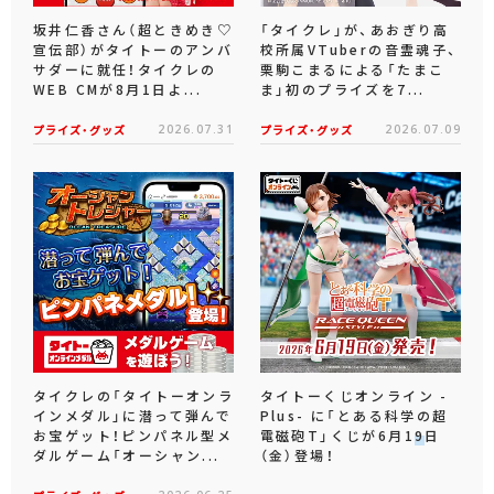
坂井仁香さん（超ときめき♡
「タイクレ」が、あおぎり高
宣伝部）がタイトーのアンバ
校所属VTuberの音霊魂子、
サダーに就任！タイクレの
栗駒こまるによる「たまこ
WEB CMが8月1日よ...
ま」初のプライズを7...
プライズ・グッズ
2026.07.31
プライズ・グッズ
2026.07.09
タイクレの「タイトーオンラ
タイトーくじオンライン -
インメダル」に潜って弾んで
Plus- に「とある科学の超
お宝ゲット！ピンパネル型メ
電磁砲T」くじが6月19日
ダルゲーム「オーシャン...
（金）登場！