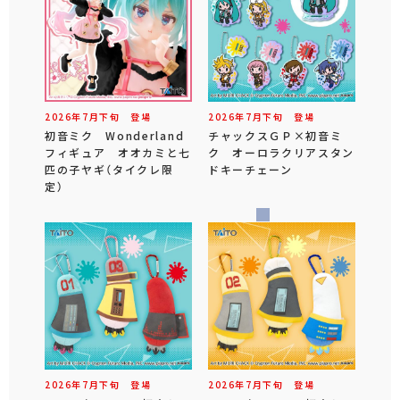
2026年
7
月
下旬
登場
2026年
7
月
下旬
登場
初音ミク Wonderland
チャックスＧＰ×初音ミ
フィギュア オオカミと七
ク オーロラクリアスタン
匹の子ヤギ（タイクレ限
ドキーチェーン
定）
2026年
7
月
下旬
登場
2026年
7
月
下旬
登場