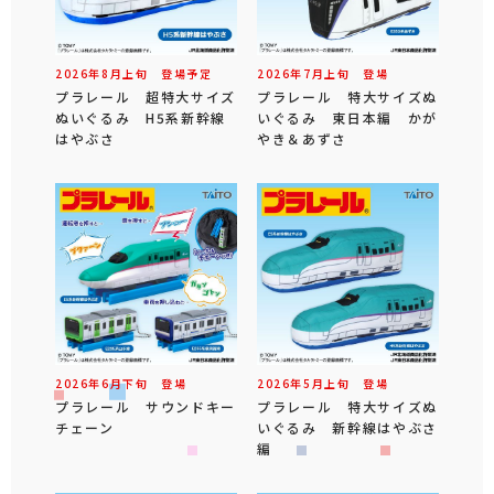
2026年
8
月
上旬
登場予定
2026年
7
月
上旬
登場
プラレール 超特大サイズ
プラレール 特大サイズぬ
ぬいぐるみ H5系新幹線
いぐるみ 東日本編 かが
はやぶさ
やき＆あずさ
2026年
6
月
下旬
登場
2026年
5
月
上旬
登場
プラレール サウンドキー
プラレール 特大サイズぬ
チェーン
いぐるみ 新幹線はやぶさ
編