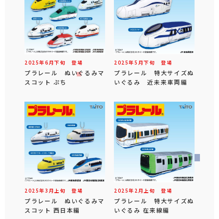
2025年
6
月
下旬
登場
2025年
5
月
下旬
登場
プラレール ぬいぐるみマ
プラレール 特大サイズぬ
スコット ぷち
いぐるみ 近未来車両編
2025年
3
月
上旬
登場
2025年
2
月
上旬
登場
プラレール ぬいぐるみマ
プラレール 特大サイズぬ
スコット 西日本編
いぐるみ 在来線編