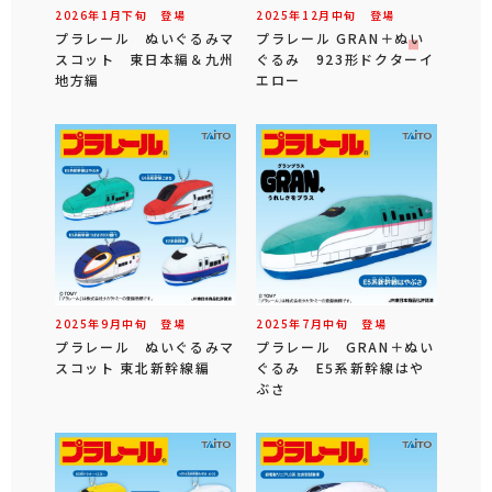
2026年
1
月
下旬
登場
2025年
12
月
中旬
登場
プラレール ぬいぐるみマ
プラレール GRAN＋ぬい
スコット 東日本編＆九州
ぐるみ 923形ドクターイ
地方編
エロー
2025年
9
月
中旬
登場
2025年
7
月
中旬
登場
プラレール ぬいぐるみマ
プラレール GRAN＋ぬい
スコット 東北新幹線編
ぐるみ E5系新幹線はや
ぶさ