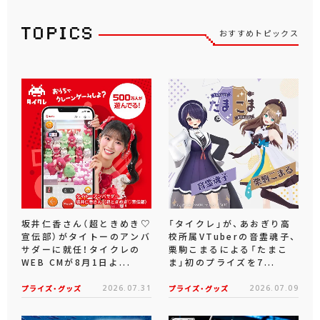
おすすめトピックス
坂井仁香さん（超ときめき♡
「タイクレ」が、あおぎり高
宣伝部）がタイトーのアンバ
校所属VTuberの音霊魂子、
サダーに就任！タイクレの
栗駒こまるによる「たまこ
WEB CMが8月1日よ...
ま」初のプライズを7...
プライズ・グッズ
2026.07.31
プライズ・グッズ
2026.07.09