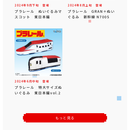
2024年
9
月
下旬
登場
2024年
8
月
上旬
登場
プラレール ぬいぐるみマ
プラレール GRAN＋ぬい
スコット 東日本編
ぐるみ 新幹線 N700S
2024年
6
月
中旬
登場
プラレール 特大サイズぬ
いぐるみ 東日本編vol.2
もっと見る