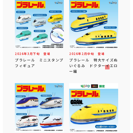
2026年
3
月
下旬
登場
2026年
2
月
中旬
登場
プラレール ミニスタンプ
プラレール 特大サイズぬ
フィギュア
いぐるみ ドクターイエロ
ー編