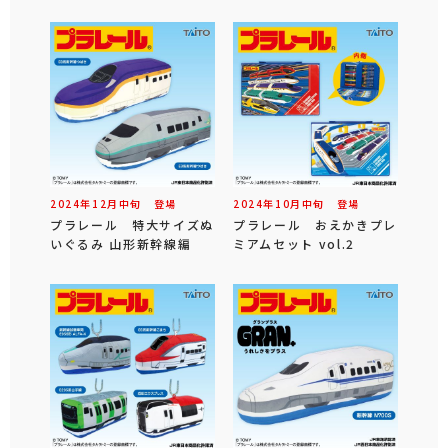
2024年
12
月
中旬
登場
2024年
10
月
中旬
登場
プラレール 特大サイズぬ
プラレール おえかきプレ
いぐるみ 山形新幹線編
ミアムセット vol.2