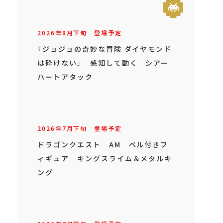
2026年
8
月
下旬
登場予定
『ジョジョの奇妙な冒険 ダイヤモンド
は砕けない』 感知して動く シアー
ハートアタック
2026年
7
月
下旬
登場予定
ドラゴンクエスト AM ベル付きフ
ィギュア キングスライム＆メタルキ
ング