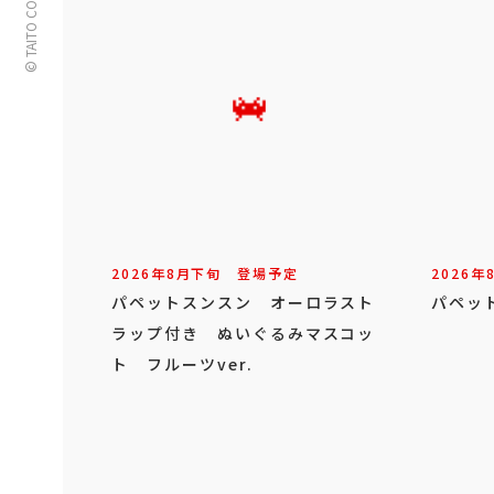
© TAITO CORPORATION
2026年
8
月
下旬
登場予定
2026年
パペットスンスン オーロラスト
パペッ
ラップ付き ぬいぐるみマスコッ
ト フルーツver.