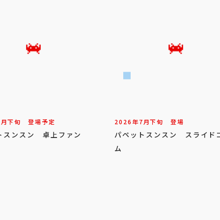
8
月
下旬
登場予定
2026年
7
月
下旬
登場
トスンスン 卓上ファン
パペットスンスン スライド
ム