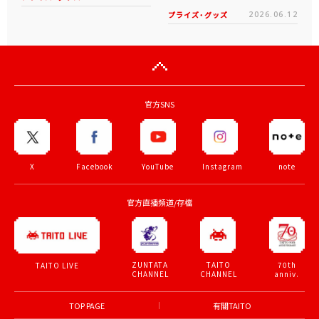
プライズ・グッズ
2026.06.12
官方SNS
X
Facebook
YouTube
Instagram
note
官方直播頻道/存檔
ZUNTATA
TAITO
70th
TAITO LIVE
CHANNEL
CHANNEL
anniv.
TOP PAGE
有關TAITO