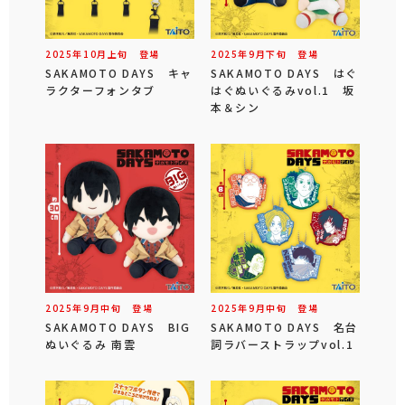
2025年
10
月
上旬
登場
2025年
9
月
下旬
登場
SAKAMOTO DAYS キャ
SAKAMOTO DAYS はぐ
ラクターフォンタブ
はぐぬいぐるみvol.1 坂
本＆シン
2025年
9
月
中旬
登場
2025年
9
月
中旬
登場
SAKAMOTO DAYS BIG
SAKAMOTO DAYS 名台
ぬいぐるみ 南雲
詞ラバーストラップvol.1