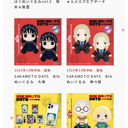
はぐぬいぐるみvol.2 坂
ォルメスクエアポーチ
本＆南雲
2025年
10
月
中旬
登場
2025年
10
月
中旬
登場
SAKAMOTO DAYS BIG
SAKAMOTO DAYS BIG
ぬいぐるみ 大佛
ぬいぐるみ 神々廻