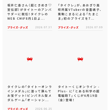
坂井仁香さん（超ときめき♡
「タイクレ」が、あおぎり高
宣伝部）がタイトーのアンバ
校所属VTuberの音霊魂子、
サダーに就任！タイクレの
栗駒こまるによる「たまこ
WEB CMが8月1日よ...
ま」初のプライズを7...
プライズ・グッズ
2026.07.31
プライズ・グッズ
2026.07.09
タイクレの「タイトーオンラ
タイトーくじオンライン -
インメダル」に潜って弾んで
Plus- に「とある科学の超
お宝ゲット！ピンパネル型メ
電磁砲T」くじが6月19日
ダルゲーム「オーシャン...
（金）登場！
プライズ・グッズ
2026.06.25