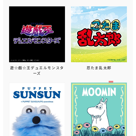
遊☆戯☆王デュエルモンスタ
忍たま乱太郎
ーズ