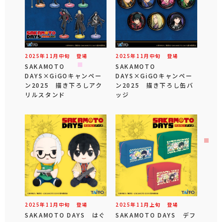
2025年
11
月
中旬
登場
2025年
11
月
中旬
登場
SAKAMOTO
SAKAMOTO
DAYS×GiGOキャンペー
DAYS×GiGOキャンペー
ン2025 描き下ろしアク
ン2025 描き下ろし缶バ
リルスタンド
ッジ
2025年
11
月
中旬
登場
2025年
11
月
上旬
登場
SAKAMOTO DAYS はぐ
SAKAMOTO DAYS デフ