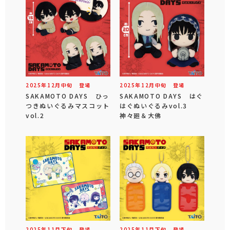
2025年
12
月
中旬
登場
2025年
12
月
中旬
登場
SAKAMOTO DAYS ひっ
SAKAMOTO DAYS はぐ
つきぬいぐるみマスコット
はぐぬいぐるみvol.3
vol.2
神々廻＆大佛
2025年
11
月
下旬
登場
2025年
11
月
下旬
登場