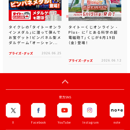
タイクレの「タイトーオンラ
タイトーくじオンライン -
インメダル」に潜って弾んで
Plus- に「とある科学の超
お宝ゲット！ピンパネル型メ
電磁砲T」くじが6月19日
ダルゲーム「オーシャン...
（金）登場！
プライズ・グッズ
2026.06.25
プライズ・グッズ
2026.06.12
官方SNS
X
Facebook
YouTube
Instagram
note