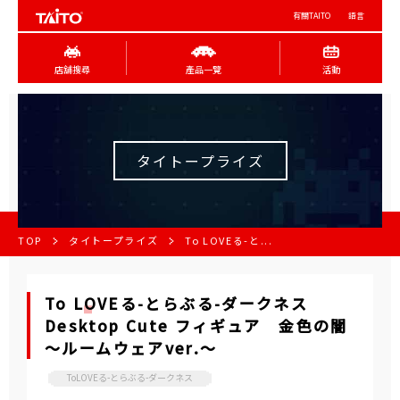
有關TAITO
語言
店舖搜尋
產品一覽
活動
タイトープライズ
TOP
タイトープライズ
To LOVEる-と...
To LOVEる-とらぶる-ダークネス
Desktop Cute フィギュア 金色の闇
～ルームウェアver.～
ToLOVEる-とらぶる-ダークネス