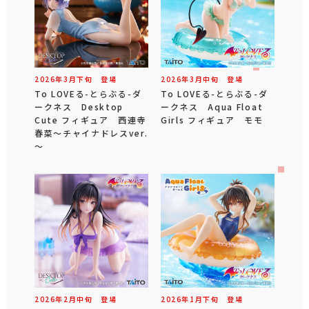
2026年
3
月
下旬
登場
2026年
3
月
中旬
登場
To LOVEる-とらぶる-ダ
To LOVEる-とらぶる-ダ
ークネス Desktop
ークネス Aqua Float
Cute フィギュア 西連寺
Girls フィギュア モモ
春菜～チャイナドレスver.
～
2026年
2
月
中旬
登場
2026年
1
月
下旬
登場