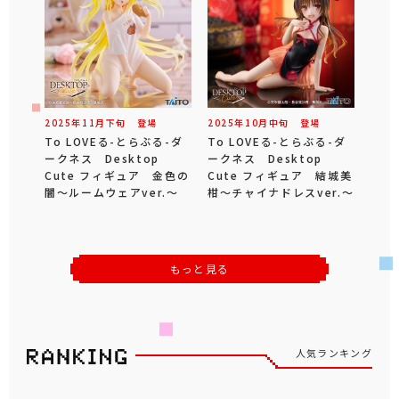
2025年
11
月
下旬
登場
2025年
10
月
中旬
登場
To LOVEる-とらぶる-ダ
To LOVEる-とらぶる-ダ
ークネス Desktop
ークネス Desktop
Cute フィギュア 金色の
Cute フィギュア 結城美
闇～ルームウェアver.～
柑～チャイナドレスver.～
もっと見る
人気ランキング