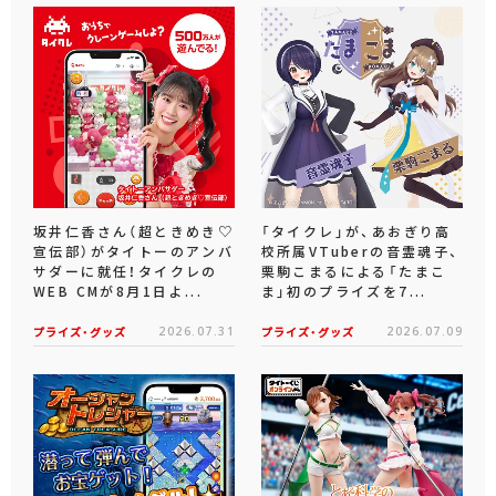
坂井仁香さん（超ときめき♡
「タイクレ」が、あおぎり高
宣伝部）がタイトーのアンバ
校所属VTuberの音霊魂子、
サダーに就任！タイクレの
栗駒こまるによる「たまこ
WEB CMが8月1日よ...
ま」初のプライズを7...
プライズ・グッズ
2026.07.31
プライズ・グッズ
2026.07.09