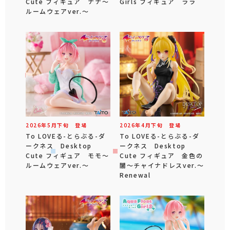
Cute フィギュア ナナ～
Girls フィギュア ララ
ルームウェアver.～
2026年
5
月
下旬
登場
2026年
4
月
下旬
登場
To LOVEる-とらぶる-ダ
To LOVEる-とらぶる-ダ
ークネス Desktop
ークネス Desktop
Cute フィギュア モモ～
Cute フィギュア 金色の
ルームウェアver.～
闇～チャイナドレスver.～
Renewal